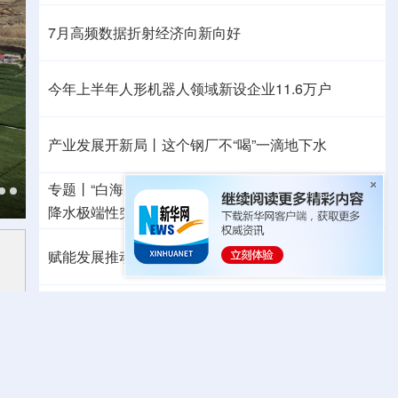
7月高频数据折射经济向新向好
今年上半年人形机器人领域新设企业11.6万户
产业发展开新局丨
这个钢厂不“喝”一滴地下水
专题丨
“白海豚”路径为何多变
“闭眼”等于风险降低？
降水极端性突出
浙江洪水防御Ⅲ级应急响应
赋能发展推动共赢 “零关税”百日见证中非合作新气象
外媒：高效的中国制造业让全球受益
日本2027财年防卫预算申请额创新高
力