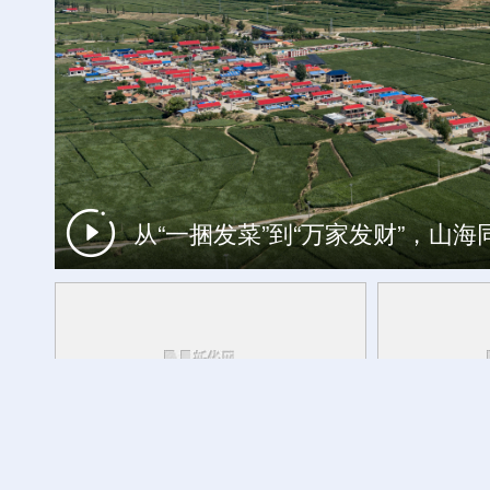
杏花深处清香来 相约2026杏花
从“一捆发菜”到“万家发财”，山
中国经济面面观丨向善而行：人工智
央秀白玛说