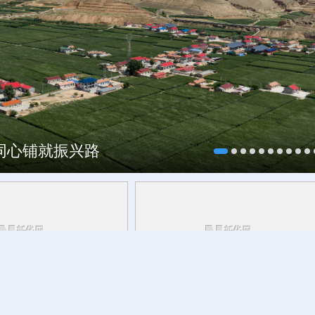
村酒博会
海同心铺就振兴路
青海丨带你去青藏高原
活力中国调研行丨
安徽的定力与活