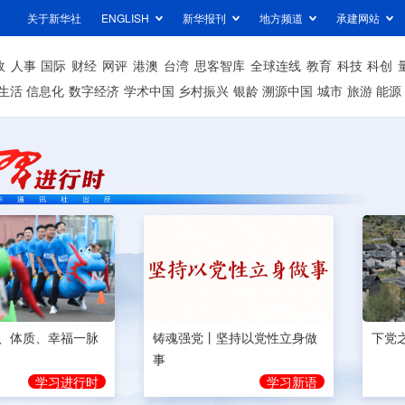
关于新华社
ENGLISH
新华报刊
地方频道
承建网站
政
人事
国际
财经
网评
港澳
台湾
思客智库
全球连线
教育
科技
科创
生活
信息化
数字经济
学术中国
乡村振兴
银龄
溯源中国
城市
旅游
能源
、体质、幸福一脉
铸魂强党丨坚持以党性立身做
下党
事
学习进行时
学习新语