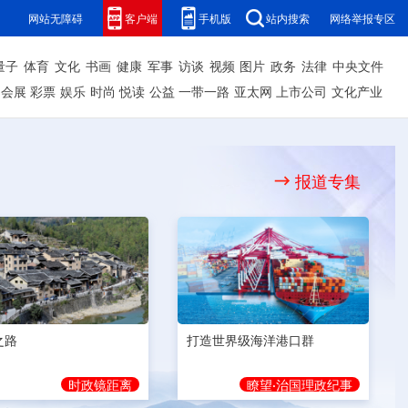
网站无障碍
客户端
手机版
站内搜索
网络举报专区
量子
体育
文化
书画
健康
军事
访谈
视频
图片
政务
法律
中央文件
会展
彩票
娱乐
时尚
悦读
公益
一带一路
亚太网
上市公司
文化产业
报道专集
之路
打造世界级海洋港口群
时政镜距离
瞭望·治国理政纪事