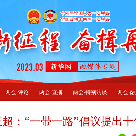
两会·评论
两会·直播
两会·特别访谈
两会·
超：“一带一路”倡议提出