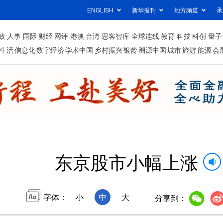
ENGLISH
新华报刊
地方频道
承
政
人事
国际
财经
网评
港澳
台湾
思客智库
全球连线
教育
科技
科创
量子
生活
信息化
数字经济
学术中国
乡村振兴
银龄
溯源中国
城市
旅游
能源
会
东京股市小幅上涨
字体：
小
中
大
分享到：