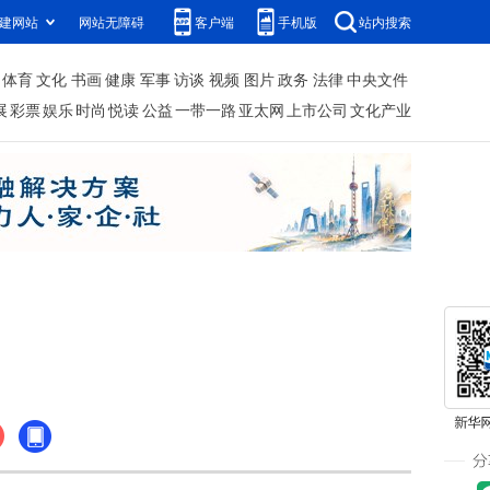
建网站
网站无障碍
客户端
手机版
站内搜索
体育
文化
书画
健康
军事
访谈
视频
图片
政务
法律
中央文件
展
彩票
娱乐
时尚
悦读
公益
一带一路
亚太网
上市公司
文化产业