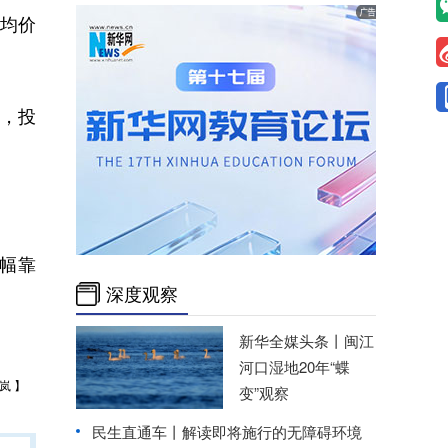
平均价
，投
幅靠
深度观察
新华全媒头条丨
闽江
河口湿地20年“蝶
岚 】
变”观察
民生直通车丨
解读即将施行的无障碍环境