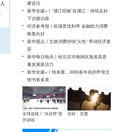
建设法
新华全媒+丨
“浦江经验”在浦江：持续走好
人
下访接访路
经济参考报丨
拓场景优利率 金融助力消费
恢复向好
新华视点丨
文旅消费持续“火热” 带动经济复
苏
新华每日电讯丨
哈尔滨市南岗区激发高质
量发展新活力
新华全媒+丨
快来看，3000多年前的甲骨文
情书有多美
你好，甘肃
全球连线丨“冰丝带”里
开训啦