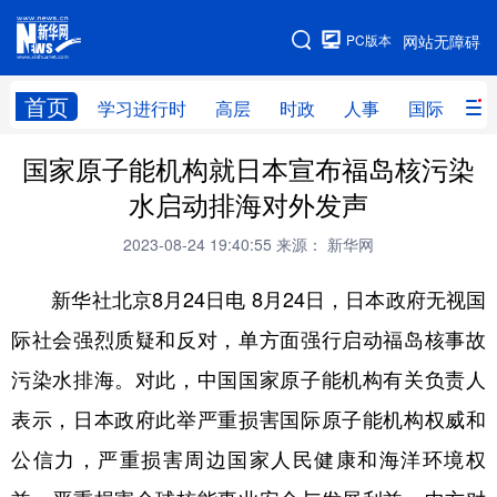
手机版
PC版本
网站无障碍
网站地图
首页
学习进行时
高层
时政
人事
国际
财
国家原子能机构就日本宣布福岛核污染
学习进行时
高层
时政
人事
水启动排海对外发声
国际
财经
网评
港澳
2023-08-24 19:40:55
来源： 新华网
台湾
思客智库
全球连线
教育
新华社北京8月24日电 8月24日，日本政府无视国
科技
科创
量子
体育
际社会强烈质疑和反对，单方面强行启动福岛核事故
文化
书画
健康
军事
污染水排海。对此，中国国家原子能机构有关负责人
访谈
视频
图片
政务
表示，日本政府此举严重损害国际原子能机构权威和
法律
中央文件
金融
汽车
公信力，严重损害周边国家人民健康和海洋环境权
食品
人居
信息化
数字经济