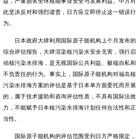
益，严重损害全球核能事业安全与发展利益。中方对
此坚决反对和强烈谴责，日方应立即停止这一错误行
学术中国
乡村振兴
银龄
溯源中国
为。
城市
旅游
能源
会展
彩票
娱乐
时尚
悦读
日本政府大肆利用国际原子能机构上个月发布的
综合评估报告，大肆渲染核污染水安全无害，强行启
公益
一带一路
亚太网
上市公司
动核污染水排海，是无视国际公共利益、极端自私和
文化产业
不负责任的行为。事实上，国际原子能机构对福岛核
污染水排海方案的评估是基于日本单方面委托而开展
地方频道
的，属于技术援助和咨询评估性质，不具有国际法效
北京
天津
河北
山西
力，不能赋予日本核污染水排海计划任何合法性和正
辽宁
吉林
上海
江苏
当性。
浙江
安徽
福建
江西
国际原子能机构的评估范围受到日方严格限定，