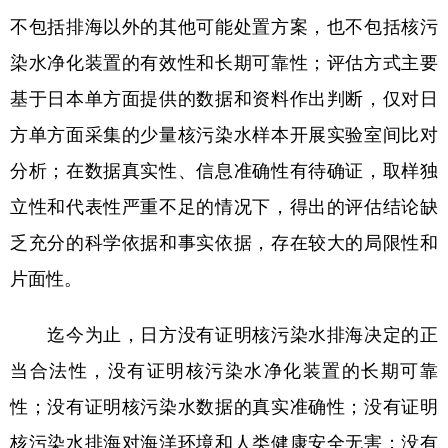
山东
河南
湖北
湖南
不包括排海以外的其他可能处置方案，也不包括核污
广东
广西
海南
重庆
染水净化装置的有效性和长期可靠性；评估方式主要
四川
贵州
云南
西藏
基于日本单方面提供的数据和资料作出判断，仅对日
方单方面采集的少量核污染水样本开展实验室间比对
陕西
甘肃
青海
宁夏
分析；在数据真实性、信息准确性有待确证，取样独
新疆
内蒙古
黑龙江
立性和代表性严重不足的情况下，得出的评估结论缺
乏充分的科学依据和事实依据，存在较大的局限性和
多语种频道
片面性。
English
Español
Français
عربى
迄今为止，日方没有证明核污染水排海决定的正
Русский язык
日本語
한국어
当合法性，没有证明核污染水净化装置的长期可靠
Deutsch
Português
性；没有证明核污染水数据的真实准确性；没有证明
核污染水排海对海洋环境和人类健康安全无害；没有