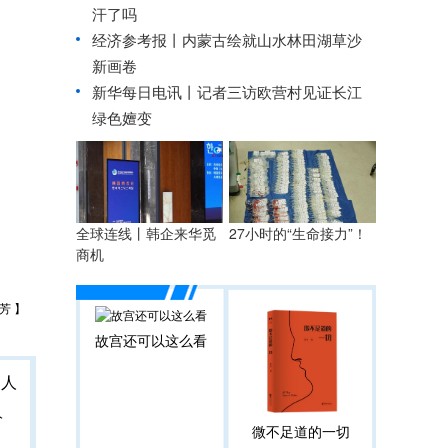
汗了吗
经济参考报丨
内蒙古绘就山水林田湖草沙
新画卷
新华每日电讯丨
记者三访欧营村见证长江
绿色嬗变
全球连线丨韩企来华觅
27小时的“生命接力”！
商机
芳 】
故宫还可以这么看
人
微不足道的一切