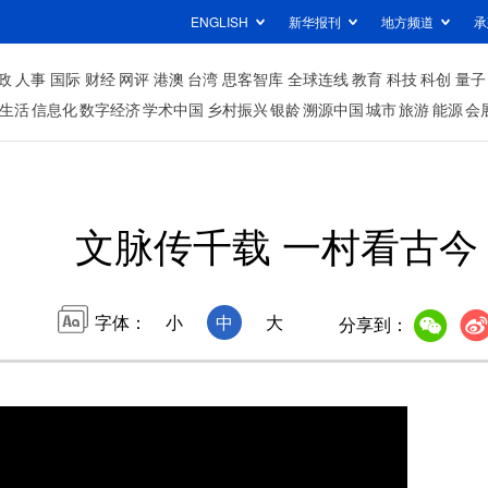
ENGLISH
新华报刊
地方频道
承
政
人事
国际
财经
网评
港澳
台湾
思客智库
全球连线
教育
科技
科创
量子
生活
信息化
数字经济
学术中国
乡村振兴
银龄
溯源中国
城市
旅游
能源
会
文脉传千载 一村看古今
字体：
小
中
大
分享到：