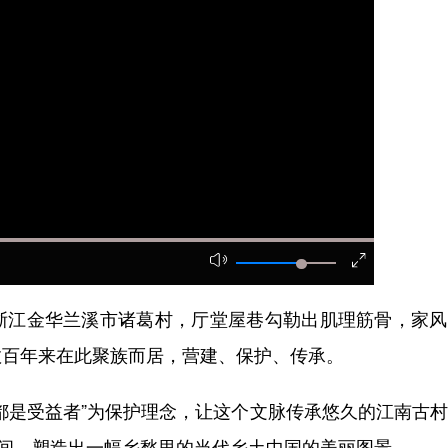
江金华兰溪市诸葛村，厅堂屋巷勾勒出肌理筋骨，家风
数百年来在此聚族而居，营建、保护、传承。
是受益者”为保护理念，让这个文脉传承悠久的江南古村
形间，塑造出一幅乡愁里的当代乡土中国的美丽图景。