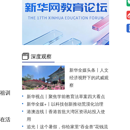
深度观察
新华全媒头条丨
人文
经济视野下的武威观
察
祖训
新华视点丨
聚焦学前教育法草案四大看点
新华全媒+丨
以科技创新推动荒漠化治理
港澳连线丨
香港首批大湾区资讯站投入使
在活
用
追光丨
这个暑假，你给家里“吞金兽”花钱流