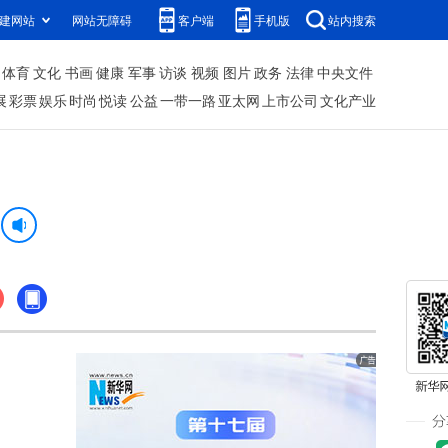
建网站
网站无障碍
客户端
手机版
站内搜索
体育
文化
书画
健康
军事
访谈
视频
图片
政务
法律
中央文件
展
彩票
娱乐
时尚
悦读
公益
一带一路
亚太网
上市公司
文化产业