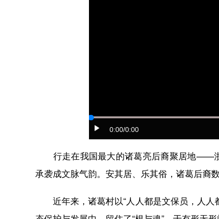
0:00
/0:00
行走在我国最大的诸葛亮后裔聚居地——浙
承袭成文脉气韵。安其居、乐其俗，诸葛后裔
近年来，诸葛村以“人人都是文保员，人人都
态保护与发展中，留住了“根与魂”，于有形无