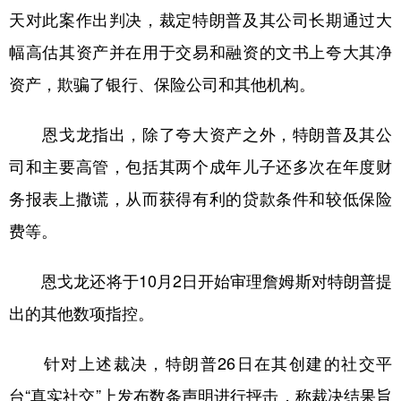
天对此案作出判决，裁定特朗普及其公司长期通过大
学术中国
乡村振兴
银龄
溯源中国
幅高估其资产并在用于交易和融资的文书上夸大其净
城市
旅游
能源
会展
资产，欺骗了银行、保险公司和其他机构。
彩票
娱乐
时尚
悦读
恩戈龙指出，除了夸大资产之外，特朗普及其公
公益
一带一路
亚太网
上市公司
司和主要高管，包括其两个成年儿子还多次在年度财
文化产业
务报表上撒谎，从而获得有利的贷款条件和较低保险
费等。
地方频道
恩戈龙还将于10月2日开始审理詹姆斯对特朗普提
北京
天津
河北
山西
出的其他数项指控。
辽宁
吉林
上海
江苏
针对上述裁决，特朗普26日在其创建的社交平
浙江
安徽
福建
江西
台“真实社交”上发布数条声明进行抨击，称裁决结果旨