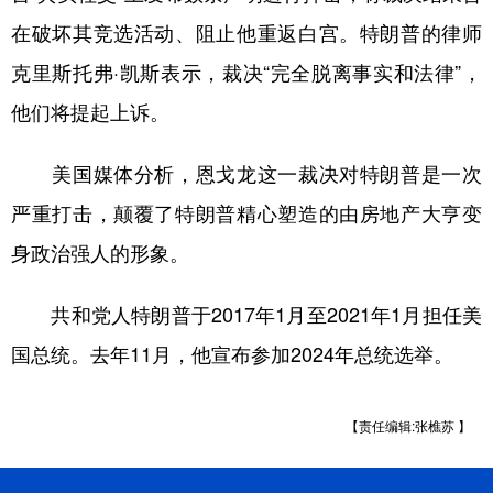
山东
河南
湖北
湖南
在破坏其竞选活动、阻止他重返白宫。特朗普的律师
广东
广西
海南
重庆
克里斯托弗·凯斯表示，裁决“完全脱离事实和法律”，
四川
贵州
云南
西藏
他们将提起上诉。
陕西
甘肃
青海
宁夏
美国媒体分析，恩戈龙这一裁决对特朗普是一次
新疆
内蒙古
黑龙江
严重打击，颠覆了特朗普精心塑造的由房地产大亨变
身政治强人的形象。
多语种频道
共和党人特朗普于2017年1月至2021年1月担任美
English
Español
Français
عربى
国总统。去年11月，他宣布参加2024年总统选举。
Русский язык
日本語
한국어
Deutsch
Português
【责任编辑:张樵苏 】