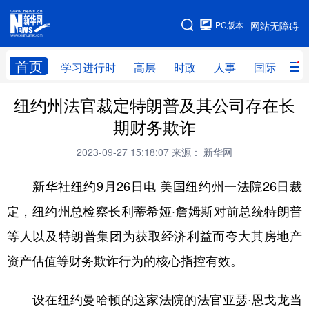
手机版
PC版本
网站无障碍
网站地图
首页
学习进行时
高层
时政
人事
国际
财
纽约州法官裁定特朗普及其公司存在长
学习进行时
高层
时政
人事
期财务欺诈
国际
财经
网评
港澳
2023-09-27 15:18:07
来源： 新华网
台湾
思客智库
全球连线
教育
新华社纽约9月26日电 美国纽约州一法院26日裁
科技
科创
量子
体育
定，纽约州总检察长利蒂希娅·詹姆斯对前总统特朗普
文化
书画
健康
军事
等人以及特朗普集团为获取经济利益而夸大其房地产
访谈
视频
图片
政务
资产估值等财务欺诈行为的核心指控有效。
法律
中央文件
金融
汽车
设在纽约曼哈顿的这家法院的法官亚瑟·恩戈龙当
食品
人居
信息化
数字经济