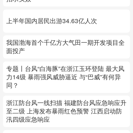
多语种频道
上半年国内居民出游34.63亿人次
English
Español
Français
عربى
Русский язык
日本語
한국어
我国渤海首个千亿方大气田一期开发项目全
面投产
Deutsch
Português
专题丨
台风“白海豚”在浙江玉环登陆 最大风
力14级
暴雨强风威胁逼近
与“巴威”有何异
同？
浙江防台风一线扫描
福建防台风应急响应升
至二级
上海发布暴雨红色预警
江西启动防
汛四级应急响应