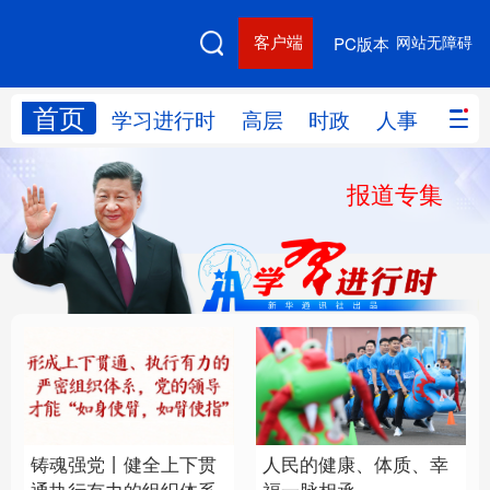
客户端
网站无障碍
PC版本
首页
网站地图
学习进行时
高层
时政
人事
国际
报道专集
学习进行时
高层
时政
人事
国际
财经
网评
港澳
台湾
思客智库
全球连线
教育
科技
科创
量子
体育
文化
书画
健康
军事
铸魂强党丨健全上下贯
人民的健康、体质、幸
访谈
视频
图片
政务