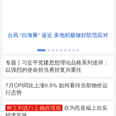
北京
天津
河北
山西
辽宁
吉林
上海
江苏
台风 “白海豚” 逼近 多地积极做好防范应对
浙江
安徽
福建
江西
山东
河南
湖北
湖南
专题丨
习近平党建思想理论品格系列述评：
广东
广西
海南
重庆
以强烈的使命担当勇担复兴重任
四川
贵州
云南
西藏
7月CPI同比上涨0.5%
如何看待当前物价运
陕西
甘肃
青海
宁夏
行态势
新疆
内蒙古
黑龙江
树立和践行正确政绩观
在为民造福上出实
招求实效