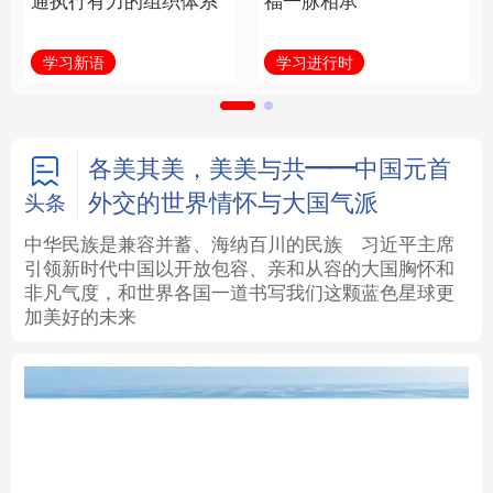
通执行有力的组织体系
福一脉相承
法律
中央文件
金融
汽车
学习新语
学习进行时
食品
人居
信息化
数字经济
学术中国
乡村振兴
银龄
溯源中国
各美其美，美美与共——中国元首
外交的世界情怀与大国气派
头条
城市
旅游
能源
会展
中华民族是兼容并蓄、海纳百川的民族
习近平主席
引领新时代中国以开放包容、亲和从容的大国胸怀和
彩票
娱乐
时尚
悦读
非凡气度，和世界各国一道书写我们这颗蓝色星球更
加美好的未来
公益
一带一路
亚太网
上市公司
文化产业
地方频道