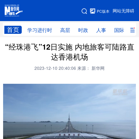
手机版
网站无障碍
PC版本
网站地图
首页
学习进行时
高层
时政
人事
国际
财
“经珠港飞”12日实施 内地旅客可陆路直
学习进行时
高层
时政
人事
达香港机场
国际
财经
网评
港澳
2023-12-10 20:40:06
来源： 新华网
台湾
思客智库
全球连线
教育
科技
科创
量子
体育
文化
书画
健康
军事
访谈
视频
图片
政务
法律
中央文件
金融
汽车
食品
人居
信息化
数字经济