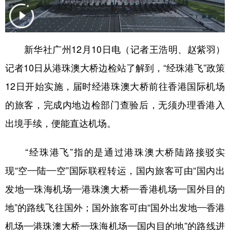
学术中国
乡村振兴
银龄
溯源中国
城市
旅游
能源
会展
新华社广州12月10日电（记者王浩明、赵紫羽）
彩票
娱乐
时尚
悦读
记者10日从港珠澳大桥边检站了解到，“经珠港飞”政策
公益
一带一路
亚太网
上市公司
12日开始实施，届时经港珠澳大桥前往香港国际机场
的旅客，完成内地边检部门查验后，无须办理香港入
文化产业
出境手续，便能直达机场。
地方频道
“经珠港飞”指的是通过港珠澳大桥陆路接驳实
北京
天津
河北
山西
现“空—陆—空”国际联程转运，国内旅客可由“国内出
发地—珠海机场—港珠澳大桥—香港机场—国外目的
辽宁
吉林
上海
江苏
地”的路线飞往国外；国外旅客可由“国外出发地—香港
浙江
安徽
福建
江西
机场—港珠澳大桥—珠海机场—国内目的地”的路线进