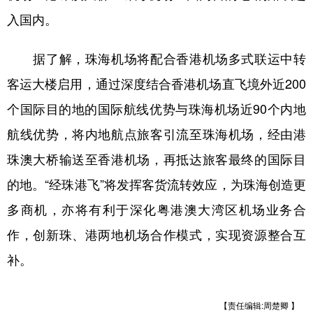
山东
河南
湖北
湖南
入国内。
广东
广西
海南
重庆
据了解，珠海机场将配合香港机场多式联运中转
四川
贵州
云南
西藏
客运大楼启用，通过深度结合香港机场直飞境外近200
陕西
甘肃
青海
宁夏
个国际目的地的国际航线优势与珠海机场近90个内地
新疆
内蒙古
黑龙江
航线优势，将内地航点旅客引流至珠海机场，经由港
珠澳大桥输送至香港机场，再抵达旅客最终的国际目
多语种频道
的地。“经珠港飞”将发挥客货流转效应，为珠海创造更
English
Español
Français
عربى
多商机，亦将有利于深化粤港澳大湾区机场业务合
Русский язык
日本語
한국어
作，创新珠、港两地机场合作模式，实现资源整合互
补。
Deutsch
Português
【责任编辑:周楚卿 】