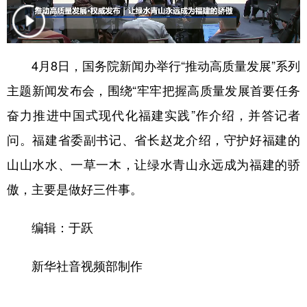
学术中国
乡村振兴
银龄
溯源中国
城市
旅游
能源
会展
4月8日，国务院新闻办举行“推动高质量发展”系列
彩票
娱乐
时尚
悦读
主题新闻发布会，围绕“牢牢把握高质量发展首要任务
公益
一带一路
亚太网
上市公司
奋力推进中国式现代化福建实践”作介绍，并答记者
问。福建省委副书记、省长赵龙介绍，守护好福建的
文化产业
山山水水、一草一木，让绿水青山永远成为福建的骄
傲，主要是做好三件事。
地方频道
北京
天津
河北
山西
编辑：于跃
辽宁
吉林
上海
江苏
新华社音视频部制作
浙江
安徽
福建
江西