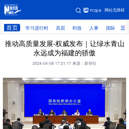
手机版
网站无障碍
PC版本
网站地图
首页
学习进行时
高层
时政
人事
国际
财
推动高质量发展·权威发布｜让绿水青山
学习进行时
高层
时政
人事
永远成为福建的骄傲
国际
财经
网评
港澳
2024-04-08 17:21:17
来源：新华社
台湾
思客智库
全球连线
教育
科技
科创
量子
体育
文化
书画
健康
军事
访谈
视频
图片
政务
法律
中央文件
金融
汽车
食品
人居
信息化
数字经济