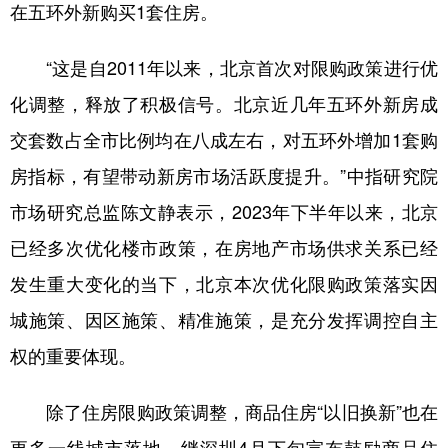
山东
河南
湖北
湖南
在五环外新购买1套住房。
广东
广西
海南
重庆
“这是自2011年以来，北京首次对限购政策进行优
四川
贵州
云南
西藏
化调整，释放了积极信号。北京近几年五环外新房成
陕西
甘肃
青海
宁夏
交套数占全市比例均在八成左右，对五环外增加1套购
新疆
内蒙古
黑龙江
房指标，有望带动新房市场活跃度提升。”中指研究院
市场研究总监陈文静表示，2023年下半年以来，北京
多语种频道
已经多次优化楼市政策，在房地产市场供求关系已经
发生重大变化的当下，北京本次优化限购政策落实因
English
Español
Français
عربى
城施策、因区施策、精准施策，是充分发挥调控自主
Русский язык
日本語
한국어
权的重要体现。
Deutsch
Português
除了住房限购政策调整，商品住房“以旧换新”也在