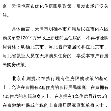
京、天津也宣布优化住房限购政策，引发市场广泛关
学术中国
乡村振兴
银龄
溯源中国
注。
城市
旅游
能源
会展
具体而言，天津市明确本市户籍居民在市内六区
彩票
娱乐
时尚
悦读
购买单套120平方米以上新建商品住房的，不再核验购
公益
一带一路
亚太网
上市公司
房资格；明确北京市、河北省户籍居民和在北京市、
文化产业
河北省就业人员在天津购买住房的，享受本市户籍居
民购房政策。
地方频道
北京市则提出在执行现有住房限购政策的基础
北京
天津
河北
山西
上，允许在京拥有2套住房的京籍居民家庭、在京拥有
辽宁
吉林
上海
江苏
1套住房的京籍单身人士、在京拥有1套住房且连续5年
浙江
安徽
福建
江西
在京缴纳社保或个税的非京籍居民家庭和单身人士，