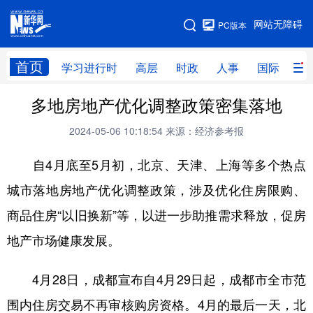
手机版
网站无障碍
PC版本
网站地图
首页
学习进行时
高层
时政
人事
国际
财
多地房地产优化调整政策密集落地
学习进行时
高层
时政
人事
2024-05-06 10:18:54
来源：经济参考报
国际
财经
网评
港澳
自4月底至5月初，北京、天津、上海等多个热点
台湾
思客智库
全球连线
教育
城市落地房地产优化调整政策，涉及优化住房限购、
科技
科创
量子
体育
商品住房“以旧换新”等，以进一步助推需求释放，促房
文化
书画
健康
军事
地产市场健康发展。
访谈
视频
图片
政务
4月28日，成都宣布自4月29日起，成都市全市范
法律
中央文件
金融
汽车
围内住房交易不再审核购房资格。4月的最后一天，北
食品
人居
信息化
数字经济