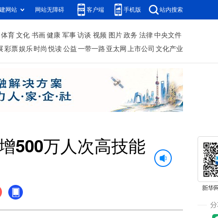
建网站
网站无障碍
客户端
手机版
站内搜索
体育
文化
书画
健康
军事
访谈
视频
图片
政务
法律
中央文件
展
彩票
娱乐
时尚
悦读
公益
一带一路
亚太网
上市公司
文化产业
增500万人次高技能