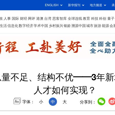
ENGLISH
新华报刊
地方频道
承
政
人事
国际
财经
网评
港澳
台湾
思客智库
全球连线
教育
科技
科创
量子
生活
信息化
数字经济
学术中国
乡村振兴
银龄
溯源中国
城市
旅游
能源
会
量不足、结构不优——3年新
人才如何实现？
字体：
小
中
大
分享到：