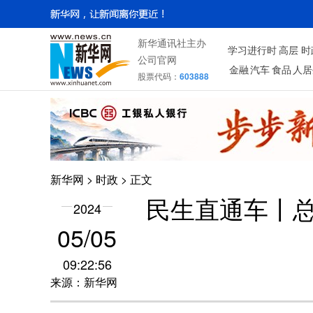
新华通讯社主办
学习进行时
高层
时
公司官网
金融
汽车
食品
人居
股票代码：
603888
新华网
>
时政
> 正文
民生直通车丨总
2024
05/05
09:22:56
来源：新华网