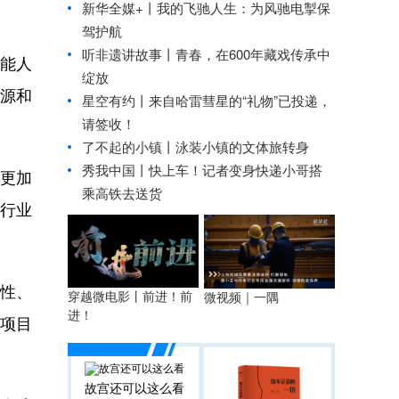
新华全媒+丨
我的飞驰人生：为风驰电掣保
驾护航
听非遗讲故事丨青春，在600年藏戏传承中
能人
绽放
资源和
星空有约丨
来自哈雷彗星的“礼物”已投递，
请签收！
了不起的小镇丨泳装小镇的文体旅转身
秀我中国丨
快上车！记者变身快递小哥搭
更加
乘高铁去送货
行业
性、
穿越微电影丨前进！前
微视频｜一隅
进！
项目
故宫还可以这么看