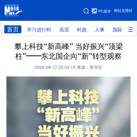
手机版
网站无障碍
PC版本
网站地图
首页
学习进行时
高层
时政
人事
国际
财
攀上科技“新高峰” 当好振兴“顶梁
学习进行时
高层
时政
人事
柱”——东北国企向“新”转型观察
国际
财经
网评
港澳
2024-08-17 20:04:15
来源：新华社
台湾
思客智库
全球连线
教育
科技
科创
量子
体育
文化
书画
健康
军事
访谈
视频
图片
政务
法律
中央文件
金融
汽车
食品
人居
信息化
数字经济