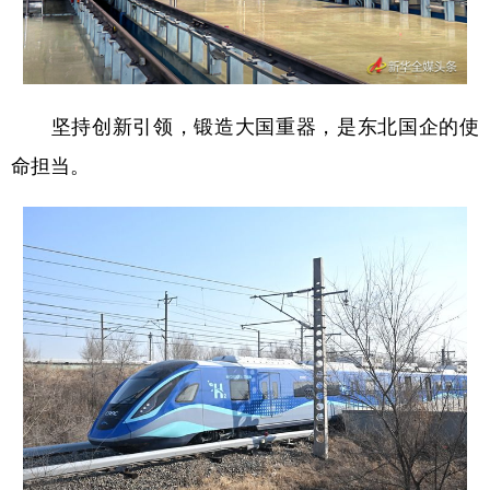
山东
河南
湖北
湖南
广东
广西
海南
重庆
四川
贵州
云南
西藏
坚持创新引领，锻造大国重器，是东北国企的使
陕西
甘肃
青海
宁夏
命担当。
新疆
内蒙古
黑龙江
多语种频道
English
Español
Français
عربى
Русский язык
日本語
한국어
Deutsch
Português