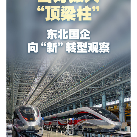
学术中国
乡村振兴
银龄
溯源中国
城市
旅游
能源
会展
彩票
娱乐
时尚
悦读
公益
一带一路
亚太网
上市公司
文化产业
地方频道
北京
天津
河北
山西
辽宁
吉林
上海
江苏
浙江
安徽
福建
江西