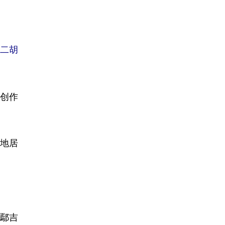
奏二胡
创作
地居
鄢吉