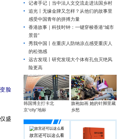
记者手记｜当中法人文交流走进法国乡村
追光丨
无缘金牌又怎样？从他们的故事里
感受中国青年的拼搏力量
香港故事｜科技时钟：一键穿梭香港“城市
景昔”
秀我中国丨
在重庆人防纳凉点感受重庆人
的松弛感
远古发现丨研究发现大个体有孔虫灭绝风
险更高
演变脸
韩国博主打卡北
旗袍如画 她的针脚里藏
京“city”地标
乡愁
仅盛
故宫还可以这么看