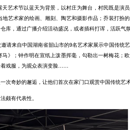
天艺术节以蓝天为背景，以村庄为舞台，村民既是演员
了当地艺术家的绘画、雕刻、陶艺和摄影作品；乔装打扮
个仓库，通过广播介绍活动盛况，或者插科打诨，活跃气
请来自中国湖南省韶山市的9名艺术家展示中国传统艺
赛马》；钟作明在宣纸上泼墨挥毫，勾勒出一树梅花；欧
身着戏服，为观众表演变脸……
次奇妙的邂逅，让他们首次在家门口观赏中国传统艺
法颇有代表性。