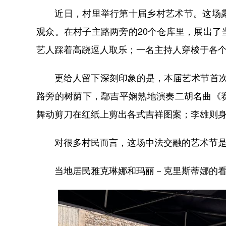
近日，村里举行第十届乡村艺术节。这场露
观众。在村子主路两旁的20个仓库里，展出
艺人踩着高跷逗人取乐；一名主持人穿梭于各
更给人留下深刻印象的是，本届艺术节首次邀
路旁的树荫下，鄢吉平娴熟地演奏二胡名曲《
舞动剪刀在红纸上剪出各式吉祥图案；李雄则
对很多村民而言，这场中法交融的艺术节是一
当地居民雅克琳娜和玛丽－克里斯蒂娜的看