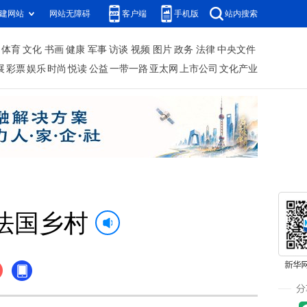
建网站
网站无障碍
客户端
手机版
站内搜索
体育
文化
书画
健康
军事
访谈
视频
图片
政务
法律
中央文件
展
彩票
娱乐
时尚
悦读
公益
一带一路
亚太网
上市公司
文化产业
法国乡村