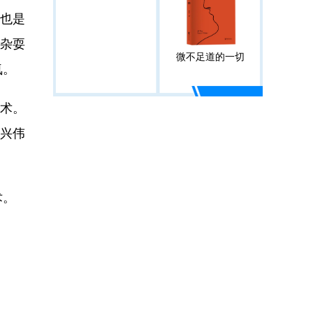
也是
的杂耍
微不足道的一切
氛。
术。
兴伟
术。