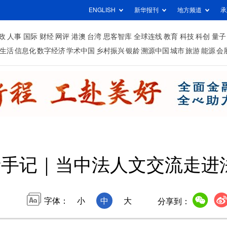
ENGLISH
新华报刊
地方频道
承
政
人事
国际
财经
网评
港澳
台湾
思客智库
全球连线
教育
科技
科创
量子
生活
信息化
数字经济
学术中国
乡村振兴
银龄
溯源中国
城市
旅游
能源
会
者手记｜当中法人文交流走进
字体：
小
中
大
分享到：