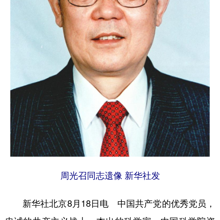
学术中国
乡村振兴
银龄
溯源中国
城市
旅游
能源
会展
彩票
娱乐
时尚
悦读
公益
一带一路
亚太网
上市公司
文化产业
地方频道
北京
天津
河北
山西
周光召同志遗像 新华社发
辽宁
吉林
上海
江苏
浙江
安徽
福建
江西
新华社北京8月18日电 中国共产党的优秀党员，