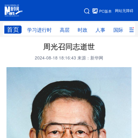
手机版
网站无障碍
PC版本
网站地图
首页
学习进行时
高层
时政
人事
国际
财
周光召同志逝世
学习进行时
高层
时政
人事
2024-08-18 18:16:43
来源：新华网
国际
财经
网评
港澳
台湾
思客智库
全球连线
教育
科技
科创
量子
体育
文化
书画
健康
军事
访谈
视频
图片
政务
法律
中央文件
金融
汽车
食品
人居
信息化
数字经济