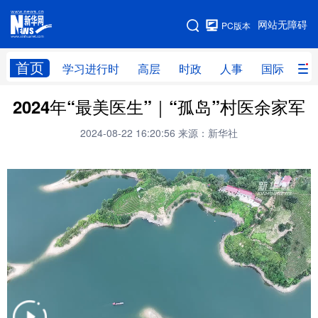
手机版
网站无障碍
PC版本
网站地图
首页
学习进行时
高层
时政
人事
国际
财
2024年“最美医生”｜“孤岛”村医余家军
学习进行时
高层
时政
人事
2024-08-22 16:20:56
来源：新华社
国际
财经
网评
港澳
台湾
思客智库
全球连线
教育
科技
科创
量子
体育
文化
书画
健康
军事
访谈
视频
图片
政务
法律
中央文件
金融
汽车
食品
人居
信息化
数字经济