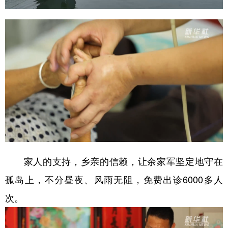
山东
河南
湖北
湖南
广东
广西
海南
重庆
四川
贵州
云南
西藏
陕西
甘肃
青海
宁夏
新疆
内蒙古
黑龙江
多语种频道
English
Español
Français
عربى
家人的支持，乡亲的信赖，让余家军坚定地守在
Русский язык
日本語
한국어
孤岛上，不分昼夜、风雨无阻，免费出诊6000多人
Deutsch
Português
次。