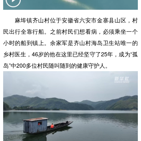
学术中国
乡村振兴
银龄
溯源中国
麻埠镇齐山村位于安徽省六安市金寨县山区，村
城市
旅游
能源
会展
民出行全靠行船。之前村民们想看病，必须乘坐一个
彩票
娱乐
时尚
悦读
小时的船到镇上。余家军是齐山村海岛卫生站唯一的
公益
一带一路
亚太网
上市公司
乡村医生，46岁的他在这里已经坚守了25年，成为“孤
岛”中200多位村民随叫随到的健康守护人。
文化产业
地方频道
北京
天津
河北
山西
辽宁
吉林
上海
江苏
浙江
安徽
福建
江西