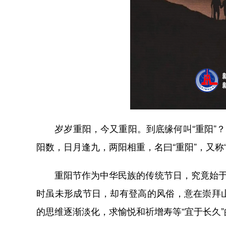
岁岁重阳，今又重阳。到底缘何叫“重阳”？
阳数，日月逢九，两阳相重，名曰“重阳”，又称“重
重阳节作为中华民族的传统节日，究竟始于何
时虽未形成节日，却有登高的风俗，意在崇拜
的思维逐渐淡化，求愉悦和祈增寿等“宜于长久