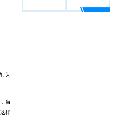
九”为
，当
这样