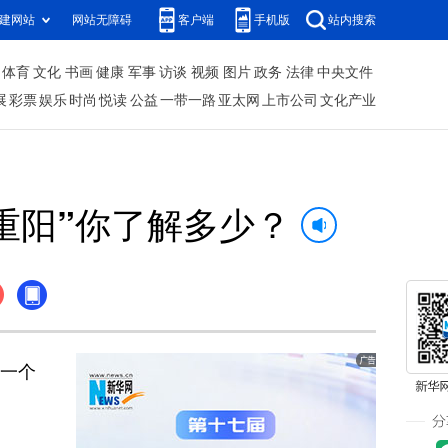
建网站
网站无障碍
客户端
手机版
站内搜索
体育
文化
书画
健康
军事
访谈
视频
图片
政务
法律
中央文件
展
彩票
娱乐
时尚
悦读
公益
一带一路
亚太网
上市公司
文化产业
重阳”你了解多少？
一个