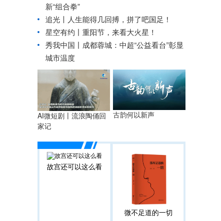
新“组合拳”
追光丨
人生能得几回搏，拼了吧国足！
星空有约丨
重阳节，来看大火星！
秀我中国丨
成都蓉城：中超“公益看台”彰显
城市温度
古韵何以新声
AI微短剧丨流浪陶俑回
家记
故宫还可以这么看
微不足道的一切