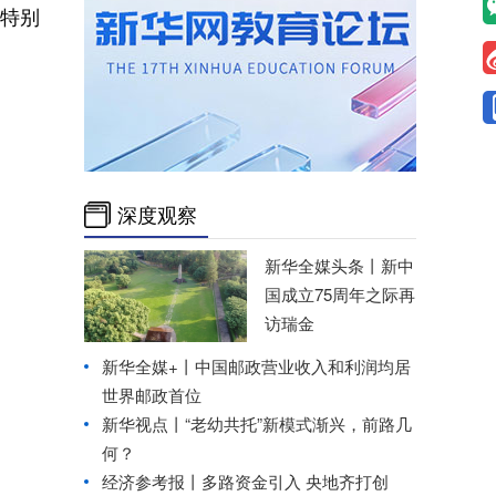
特别
深度观察
新华全媒头条丨
新中
国成立75周年之际再
访瑞金
新华全媒+丨
中国邮政营业收入和利润均居
世界邮政首位
新华视点丨
“老幼共托”新模式渐兴，前路几
何？
经济参考报丨
多路资金引入 央地齐打创