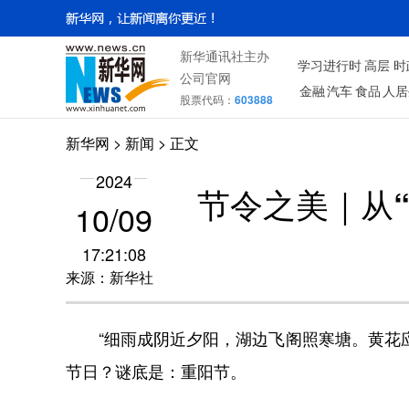
新华通讯社主办
学习进行时
高层
时
公司官网
金融
汽车
食品
人居
股票代码：
603888
新华网
>
新闻
> 正文
2024
节令之美｜从“
10/09
17:21:08
来源：新华社
“细雨成阴近夕阳，湖边飞阁照寒塘。黄花应
节日？谜底是：重阳节。