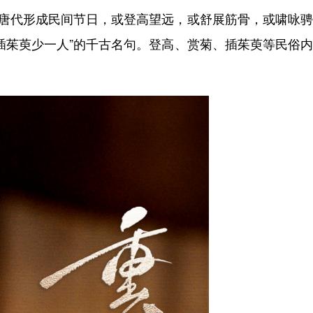
唐代形成民间节日，或登高望远，或舒展筋骨，或啸咏骋
插茱萸少一人”的千古名句。登高、赏菊、插茱萸等民俗