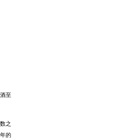
酒至
阳数之
每年的