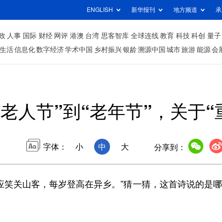
ENGLISH
新华报刊
地方频道
承
政
人事
国际
财经
网评
港澳
台湾
思客智库
全球连线
教育
科技
科创
量子
生活
信息化
数字经济
学术中国
乡村振兴
银龄
溯源中国
城市
旅游
能源
会
老人节”到“老年节”，关于“
字体：
小
中
大
分享到：
笑关山客，每岁登高在异乡。”猜一猜，这首诗说的是哪