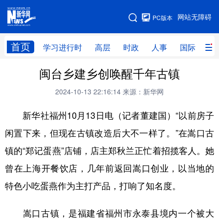
手机版
网站无障碍
PC版本
网站地图
首页
学习进行时
高层
时政
人事
国际
财
闽台乡建乡创唤醒千年古镇
学习进行时
高层
时政
人事
2024-10-13 22:16:14
来源：新华网
国际
财经
网评
港澳
新华社福州10月13日电（记者董建国）“以前房子
台湾
思客智库
全球连线
教育
闲置下来，但现在古镇改造后大不一样了。”在嵩口古
科技
科创
量子
体育
镇的“郑记蛋燕”店铺，店主郑秋兰正忙着招揽客人。她
文化
书画
健康
军事
曾在上海开餐饮店，几年前返回嵩口创业，以当地的
访谈
视频
图片
政务
特色小吃蛋燕作为主打产品，打响了知名度。
法律
中央文件
金融
汽车
嵩口古镇，是福建省福州市永泰县境内一个被大
食品
人居
信息化
数字经济