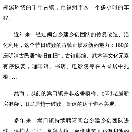
樟溪环绕的千年古镇，距福州市区一个多小时的车
学术中国
乡村振兴
银龄
溯源中国
程。
城市
旅游
能源
会展
近年来，经过闽台乡建乡创团队的修复改造、活
彩票
娱乐
时尚
悦读
化利用，这个昔日破败的古镇正焕发新的魅力：160多
公益
一带一路
亚太网
上市公司
座明清古民居“修旧如旧”，古镇藤编、武术等文化元素
文化产业
有序恢复，咖啡馆、书店、电影院等在古民居中扎
根……
地方频道
然而，以前的嵩口镇并非这番模样。那时老屋新
北京
天津
河北
山西
房混杂，旧民居趋于破败，新建的房子也不美观。
辽宁
吉林
上海
江苏
多年来，嵩口镇持续聘请闽台乡建乡创团队进
浙江
安徽
福建
江西
驻，保护古民居，复兴古镇。台湾建筑师邓海和他的