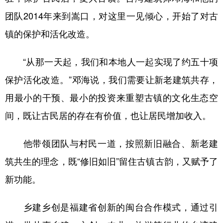
山东
河南
湖北
湖南
团队2014年来到嵩口，对这里一见倾心，开始了对古
广东
广西
海南
重庆
镇的保护和活化改造。
四川
贵州
云南
西藏
“从那一天起，我们和本地人一起实现了约五十项
陕西
甘肃
青海
宁夏
保护活化改造。”邓海说，我们需要让新老建筑共存，
新疆
内蒙古
黑龙江
用最小的干预、最小的投资来重塑古镇的文化生态空
间，既让古民居的存在有价值，也让居民增加收入。
多语种频道
他带领团队与村民一道，按照新旧融合、新老建
English
Español
Français
عربى
筑共生的理念，既“修旧如旧”留住古镇古韵，又赋予了
Русский язык
日本語
한국어
新功能。
Deutsch
Português
乡建乡创是福建省创新的闽台合作模式，通过引