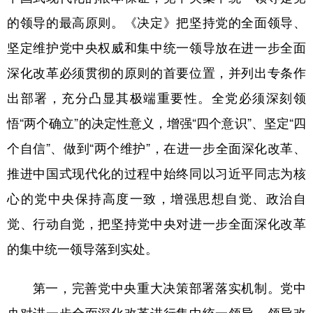
的领导的最高原则。《决定》把坚持党的全面领导、
学术中国
乡村振兴
银龄
溯源中国
坚定维护党中央权威和集中统一领导放在进一步全面
城市
旅游
能源
会展
深化改革必须贯彻的原则的首要位置，并列出专条作
彩票
娱乐
时尚
悦读
出部署，充分凸显其极端重要性。全党必须深刻领
公益
一带一路
亚太网
上市公司
悟“两个确立”的决定性意义，增强“四个意识”、坚定“四
文化产业
个自信”、做到“两个维护”，在进一步全面深化改革、
推进中国式现代化的过程中始终同以习近平同志为核
地方频道
心的党中央保持高度一致，增强思想自觉、政治自
觉、行动自觉，把坚持党中央对进一步全面深化改革
北京
天津
河北
山西
的集中统一领导落到实处。
辽宁
吉林
上海
江苏
第一，完善党中央重大决策部署落实机制。党中
浙江
安徽
福建
江西