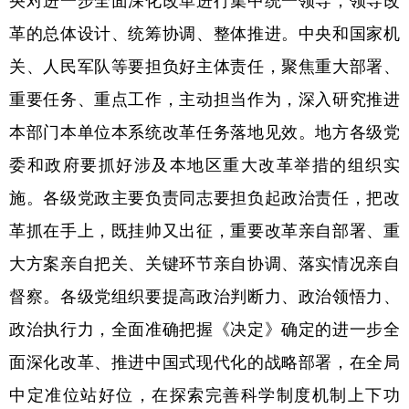
央对进一步全面深化改革进行集中统一领导，领导改
山东
河南
湖北
湖南
革的总体设计、统筹协调、整体推进。中央和国家机
广东
广西
海南
重庆
关、人民军队等要担负好主体责任，聚焦重大部署、
四川
贵州
云南
西藏
重要任务、重点工作，主动担当作为，深入研究推进
陕西
甘肃
青海
宁夏
本部门本单位本系统改革任务落地见效。地方各级党
新疆
内蒙古
黑龙江
委和政府要抓好涉及本地区重大改革举措的组织实
施。各级党政主要负责同志要担负起政治责任，把改
多语种频道
革抓在手上，既挂帅又出征，重要改革亲自部署、重
大方案亲自把关、关键环节亲自协调、落实情况亲自
English
Español
Français
عربى
督察。各级党组织要提高政治判断力、政治领悟力、
Русский язык
日本語
한국어
政治执行力，全面准确把握《决定》确定的进一步全
Deutsch
Português
面深化改革、推进中国式现代化的战略部署，在全局
中定准位站好位，在探索完善科学制度机制上下功