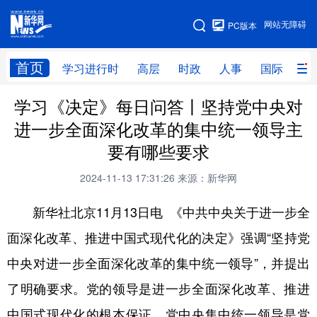
手机版
网站无障碍
PC版本
网站地图
首页
学习进行时
高层
时政
人事
国际
财
学习《决定》每日问答丨坚持党中央对
学习进行时
高层
时政
人事
进一步全面深化改革的集中统一领导主
国际
财经
网评
港澳
要有哪些要求
台湾
思客智库
全球连线
教育
2024-11-13 17:31:26
来源：新华网
科技
科创
量子
体育
新华社北京11月13日电 《中共中央关于进一步全
文化
书画
健康
军事
面深化改革、推进中国式现代化的决定》强调“坚持党
访谈
视频
图片
政务
中央对进一步全面深化改革的集中统一领导”，并提出
法律
中央文件
金融
汽车
了明确要求。党的领导是进一步全面深化改革、推进
中国式现代化的根本保证，党中央集中统一领导是党
食品
人居
信息化
数字经济