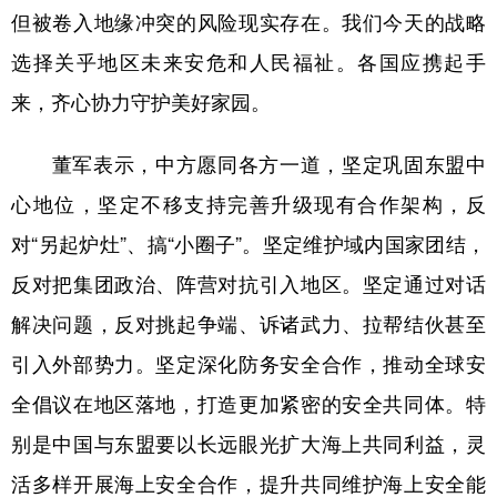
但被卷入地缘冲突的风险现实存在。我们今天的战略
学术中国
乡村振兴
银龄
溯源中国
选择关乎地区未来安危和人民福祉。各国应携起手
城市
旅游
能源
会展
来，齐心协力守护美好家园。
彩票
娱乐
时尚
悦读
董军表示，中方愿同各方一道，坚定巩固东盟中
公益
一带一路
亚太网
上市公司
心地位，坚定不移支持完善升级现有合作架构，反
文化产业
对“另起炉灶”、搞“小圈子”。坚定维护域内国家团结，
反对把集团政治、阵营对抗引入地区。坚定通过对话
地方频道
解决问题，反对挑起争端、诉诸武力、拉帮结伙甚至
引入外部势力。坚定深化防务安全合作，推动全球安
北京
天津
河北
山西
全倡议在地区落地，打造更加紧密的安全共同体。特
辽宁
吉林
上海
江苏
别是中国与东盟要以长远眼光扩大海上共同利益，灵
浙江
安徽
福建
江西
活多样开展海上安全合作，提升共同维护海上安全能