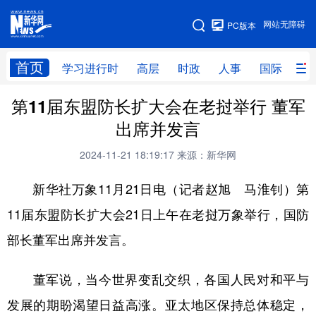
手机版
网站无障碍
PC版本
网站地图
首页
学习进行时
高层
时政
人事
国际
财
第11届东盟防长扩大会在老挝举行 董军
学习进行时
高层
时政
人事
出席并发言
国际
财经
网评
港澳
2024-11-21 18:19:17
来源：新华网
台湾
思客智库
全球连线
教育
新华社万象11月21日电（记者赵旭 马淮钊）第
科技
科创
量子
体育
11届东盟防长扩大会21日上午在老挝万象举行，国防
文化
书画
健康
军事
部长董军出席并发言。
访谈
视频
图片
政务
董军说，当今世界变乱交织，各国人民对和平与
法律
中央文件
金融
汽车
发展的期盼渴望日益高涨。亚太地区保持总体稳定，
食品
人居
信息化
数字经济