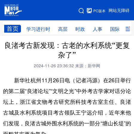
手机版
网站无障碍
PC版本
网站地图
首页
学习进行时
高层
时政
人事
国际
财
良渚考古新发现：古老的水利系统“更复
学习进行时
高层
时政
人事
杂了”
国际
财经
网评
港澳
2024-11-26 23:36:32
来源：新华网
台湾
思客智库
全球连线
教育
新华社杭州11月26日电（记者冯源）在26日举行
科技
科创
量子
体育
的第二届“良渚论坛”“文明之光”中外考古学家对话分论
文化
书画
健康
军事
坛上，浙江省文物考古研究所科技考古室主任、良渚
访谈
视频
图片
政务
古城及水利系统项目考古领队王宁远介绍，近年来他
法律
中央文件
金融
汽车
们发现，良渚古城外围水利系统的一部分“塘山长堤”的
食品
人居
信息化
数字经济