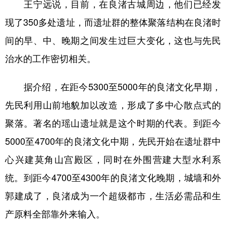
山东
河南
湖北
湖南
王宁远说，目前，在良渚古城周边，他们已经发
现了350多处遗址，而遗址群的整体聚落结构在良渚时
广东
广西
海南
重庆
间的早、中、晚期之间发生过巨大变化，这也与先民
四川
贵州
云南
西藏
治水的工作密切相关。
陕西
甘肃
青海
宁夏
据介绍，在距今5300至5000年的良渚文化早期，
新疆
内蒙古
黑龙江
先民利用山前地貌加以改造，形成了多中心散点式的
聚落。著名的瑶山遗址就是这个时期的代表。到距今
多语种频道
5000至4700年的良渚文化中期，先民开始在遗址群中
English
Español
Français
عربى
心兴建莫角山宫殿区，同时在外围营建大型水利系
Русский язык
日本語
한국어
统。到距今4700至4300年的良渚文化晚期，城墙和外
Deutsch
Português
郭建成了，良渚成为一个超级都市，生活必需品和生
产原料全部靠外来输入。