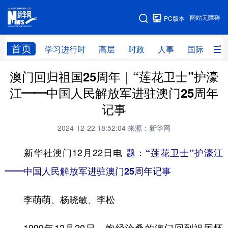
手机版
网站无障碍
PC版本
网站地图
首页
学习进行时
高层
时政
人事
国际
财
澳门回归祖国25周年｜“莲花卫士”护濠
学习进行时
高层
时政
人事
江——中国人民解放军进驻澳门25周年
国际
财经
网评
港澳
记事
台湾
思客智库
全球连线
教育
2024-12-22 18:52:04
来源：新华网
科技
科创
量子
体育
新华社澳门12月22日电
题：“莲花卫士”护濠江
文化
书画
健康
军事
——中国人民解放军进驻澳门25周年记事
访谈
视频
图片
政务
李萌萌、杨晓敏、李松
法律
中央文件
金融
汽车
食品
人居
信息化
数字经济