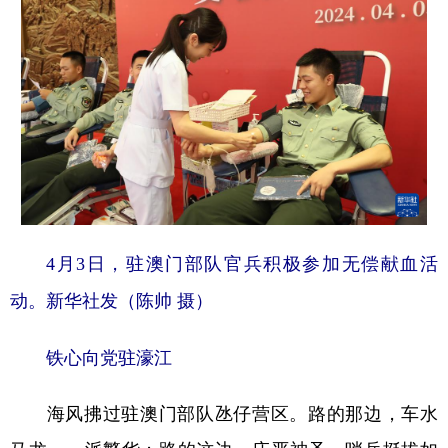
山东
河南
湖北
湖南
广东
广西
海南
重庆
四川
贵州
云南
西藏
陕西
甘肃
青海
宁夏
新疆
内蒙古
黑龙江
多语种频道
4月3日，驻澳门部队官兵积极参加无偿献血活
English
Español
Français
عربى
动。新华社发（陈帅 摄）
Русский язык
日本語
한국어
铁心向党驻濠江
Deutsch
Português
海风拂过驻澳门部队氹仔营区。路的那边，车水