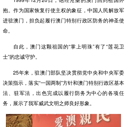
1999年12月20日，饱经沧桑的澳门回到祖国怀
抱。作为国家恢复行使主权的象征，中国人民解放军
学术中国
乡村振兴
银龄
溯源中国
进驻澳门，担负起履行澳门特别行政区防务的神圣使
城市
旅游
能源
会展
命。
彩票
娱乐
时尚
悦读
自此，澳门这颗祖国的“掌上明珠”有了“莲花卫
公益
一带一路
亚太网
上市公司
士”的忠诚守护。
文化产业
25年来，驻澳门部队坚决贯彻党中央和中央军委
地方频道
决策指示，落实“一国两制”方针和澳门特别行政区基本
法、驻军法，出色完成以履行防务为中心的各项任
北京
天津
河北
山西
务，展示了我军威武文明之师良好形象。
辽宁
吉林
上海
江苏
浙江
安徽
福建
江西