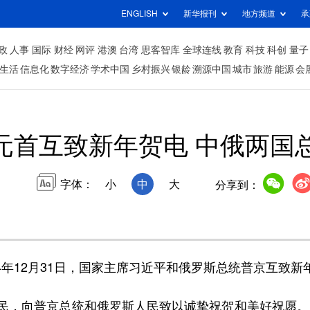
ENGLISH
新华报刊
地方频道
承
政
人事
国际
财经
网评
港澳
台湾
思客智库
全球连线
教育
科技
科创
量子
生活
信息化
数字经济
学术中国
乡村振兴
银龄
溯源中国
城市
旅游
能源
会
元首互致新年贺电 中俄两国
字体：
小
中
大
分享到：
4年12月31日，国家主席习近平和俄罗斯总统普京互致新
向普京总统和俄罗斯人民致以诚挚祝贺和美好祝愿。习近