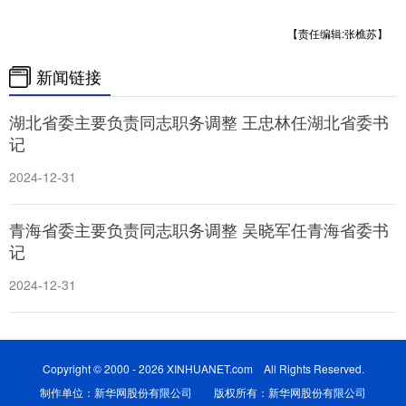
【责任编辑:张樵苏】
学术中国
乡村振兴
银龄
溯源中国
城市
旅游
能源
会展
新闻链接
彩票
娱乐
时尚
悦读
湖北省委主要负责同志职务调整 王忠林任湖北省委书
记
公益
一带一路
亚太网
上市公司
2024-12-31
文化产业
青海省委主要负责同志职务调整 吴晓军任青海省委书
记
地方频道
2024-12-31
北京
天津
河北
山西
辽宁
吉林
上海
江苏
Copyright © 2000 - 2026 XINHUANET.com All Rights Reserved.
浙江
安徽
福建
江西
制作单位：新华网股份有限公司 版权所有：新华网股份有限公司