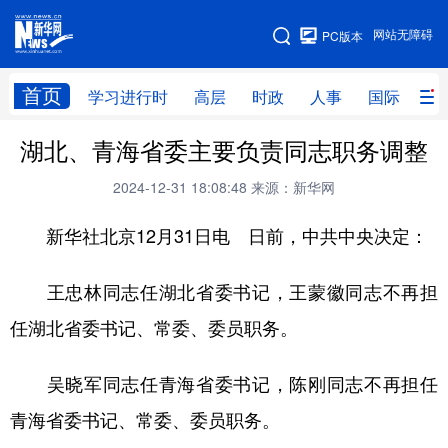
手机版
网站无障碍
PC版本
网站地图
首页
学习进行时
高层
时政
人事
国际
财
湖北、青海省委主要负责同志职务调整
学习进行时
高层
时政
人事
2024-12-31 18:08:48
来源：新华网
国际
财经
网评
港澳
新华社北京12月31日电 日前，中共中央决定：
台湾
思客智库
全球连线
教育
科技
科创
量子
体育
王忠林同志任湖北省委书记，王蒙徽同志不再担
文化
书画
健康
军事
任湖北省委书记、常委、委员职务。
访谈
视频
图片
政务
吴晓军同志任青海省委书记，陈刚同志不再担任
法律
中央文件
金融
汽车
青海省委书记、常委、委员职务。
食品
人居
信息化
数字经济