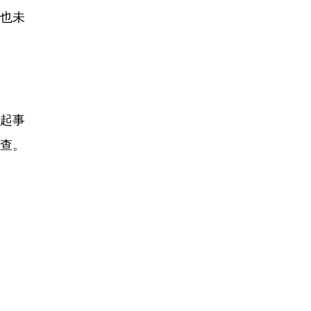
也未
起事
检查。