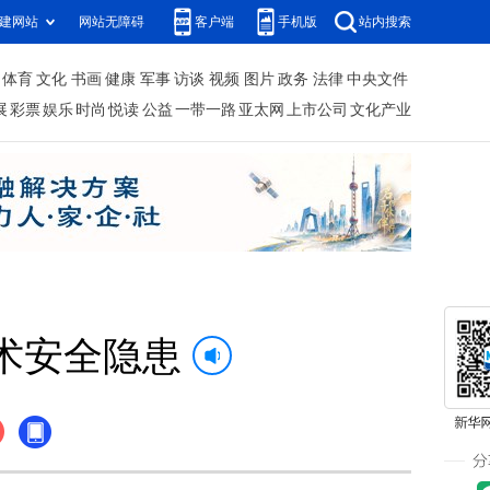
建网站
网站无障碍
客户端
手机版
站内搜索
体育
文化
书画
健康
军事
访谈
视频
图片
政务
法律
中央文件
展
彩票
娱乐
时尚
悦读
公益
一带一路
亚太网
上市公司
文化产业
术安全隐患