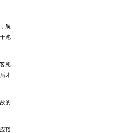
示，航
由于跑
客死
后才
故的
应预