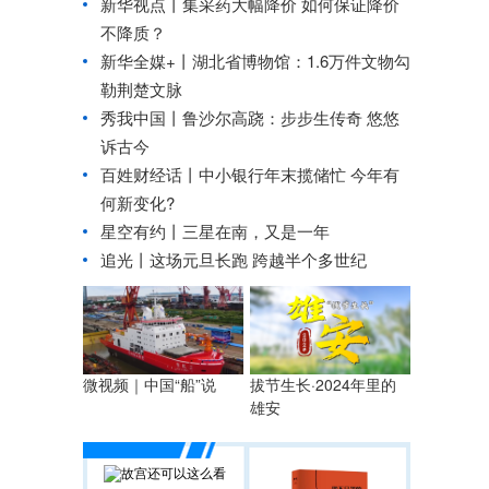
新华视点丨
集采药大幅降价 如何保证降价
不降质？
新华全媒+丨
湖北省博物馆：1.6万件文物勾
勒荆楚文脉
秀我中国丨
鲁沙尔高跷：步步生传奇 悠悠
诉古今
百姓财经话丨中小银行年末揽储忙 今年有
何新变化?
星空有约丨
三星在南，又是一年
追光丨
这场元旦长跑 跨越半个多世纪
微视频｜中国“船”说
拔节生长·2024年里的
雄安