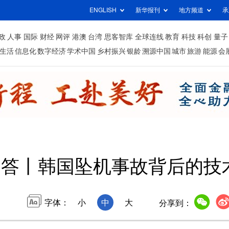
ENGLISH
新华报刊
地方频道
承
政
人事
国际
财经
网评
港澳
台湾
思客智库
全球连线
教育
科技
科创
量子
生活
信息化
数字经济
学术中国
乡村振兴
银龄
溯源中国
城市
旅游
能源
会
问答丨韩国坠机事故背后的技
字体：
小
中
大
分享到：