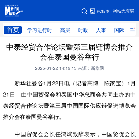
手机版
网站无障碍
PC版本
网站地图
首页
学习进行时
高层
时政
人事
国际
财
中泰经贸合作论坛暨第三届链博会推介
学习进行时
高层
时政
人事
会在泰国曼谷举行
国际
财经
网评
港澳
2025-01-22 14:19:13
来源：新华网
台湾
思客智库
全球连线
教育
新华社曼谷1月22日电（记者高博 陈家宝）1月
科技
科创
量子
体育
21日，由中国贸促会和泰国中华总商会共同主办的中
文化
书画
健康
军事
泰经贸合作论坛暨第三届中国国际供应链促进博览会
访谈
视频
图片
政务
推介会在泰国曼谷举行。
法律
中央文件
金融
汽车
中国贸促会会长任鸿斌致辞表示，中国贸促会长
食品
人居
信息化
数字经济