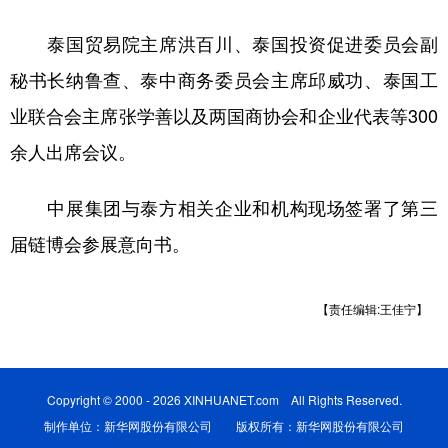
山东
河南
湖北
湖南
泰国贸易院主席洪百川、泰国投资促进委员会副
广东
广西
海南
重庆
秘书长纳鲁查、泰中商务委员会主席邱威功、泰国工
四川
贵州
云南
西藏
业联合会主席张学善以及两国商协会和企业代表等300
陕西
甘肃
青海
宁夏
余人出席会议。
新疆
内蒙古
黑龙江
中展集团与泰方相关企业和机构现场签署了第三
届链博会参展意向书。
多语种频道
English
Español
Français
عربى
【责任编辑:王佳宁】
Русский язык
日本語
한국어
Deutsch
Português
Copyright © 2000 - 2026 XINHUANET.com All Rights Reserved.
制作单位：新华网股份有限公司 版权所有：新华网股份有限公司