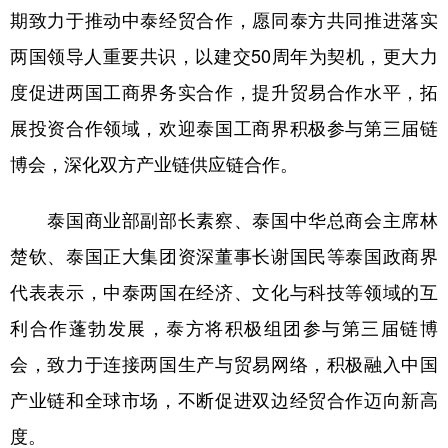
期致力于推动中泰经贸合作，愿同泰方共同推进落实
学术中国
乡村振兴
银龄
溯源中国
两国领导人重要共识，以建交50周年为契机，更大力
城市
旅游
能源
会展
度促进两国工商界务实合作，提升贸易合作水平，拓
彩票
娱乐
时尚
悦读
展投资合作领域，欢迎泰国工商界积极参与第三届链
博会，深化双方产业链供应链合作。
公益
一带一路
亚太网
上市公司
文化产业
泰国商业部副部长素察、泰国中华总商会主席林
楚钦、泰国正大集团资深董事长谢国民等泰国政商界
地方频道
代表表示，中泰两国在经济、文化与科技等领域的互
利合作蓬勃发展，泰方将积极组团参与第三届链博
北京
天津
河北
山西
会，致力于连接两国生产与贸易网络，积极融入中国
辽宁
吉林
上海
江苏
产业链和全球市场，不断促进双边经贸合作迈向新高
浙江
安徽
福建
江西
度。