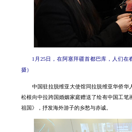
1月25日，在阿塞拜疆首都巴库，人们
摄）
中国驻拉脱维亚大使馆同拉脱维亚华侨华人
松根向中拉跨国婚姻家庭赠送了绘有中国工笔
祖国》，抒发海外游子的乡愁与赤诚。