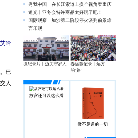
秀我中国丨
在长江索道上换个视角看重庆
追光丨
亚冬会特许商品太好玩了吧！
国际观察丨
加沙第二阶段停火谈判前景难
言乐观
（艾哈
春运微记录丨远方
微纪录片丨边关守岁人
的“路”
。巴
交人
故宫还可以这么看
微不足道的一切