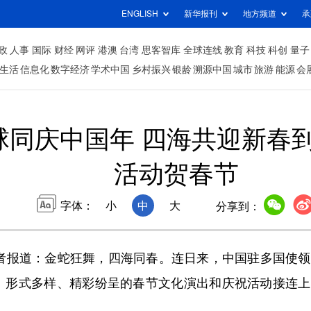
ENGLISH
新华报刊
地方频道
承
政
人事
国际
财经
网评
港澳
台湾
思客智库
全球连线
教育
科技
科创
量子
生活
信息化
数字经济
学术中国
乡村振兴
银龄
溯源中国
城市
旅游
能源
会
球同庆中国年 四海共迎新春
活动贺春节
字体：
小
中
大
分享到：
报道：金蛇狂舞，四海同春。连日来，中国驻多国使领
。形式多样、精彩纷呈的春节文化演出和庆祝活动接连上