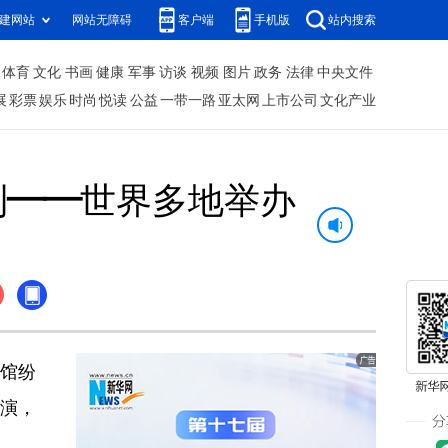
建网站
网站无障碍
客户端
手机版
站内搜索
体育
文化
书画
健康
军事
访谈
视频
图片
政务
法律
中央文件
展
彩票
娱乐
时尚
悦读
公益
一带一路
亚太网
上市公司
文化产业
到——世界多地举办
馆纷
演，