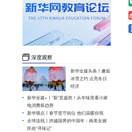
深度观察
新华全媒头条丨
邂逅
冰雪之约 点亮冬日
经济
新华全媒+丨
“新”意盎然！从年味里看小家
电消费新趋势
新华视点丨
春节坚守岗位 他们温暖你我
全球连线丨
跨越国界的中国年：南美女婿
民俗“寻味记”