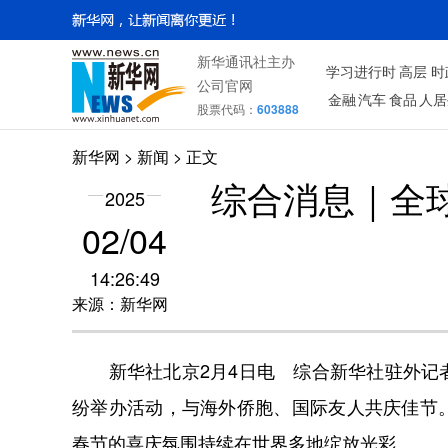
新华通讯社主办
学习进行时
高层
时
公司官网
金融
汽车
食品
人居
股票代码：
603888
新华网
>
新闻
> 正文
综合消息｜全
2025
02/04
14:26:49
来源：新华网
新华社北京2月4日电 综合新华社驻外记者
纷举办活动，与海外侨胞、国际友人共庆佳节
春节的喜庆氛围持续在世界多地绽放光彩。