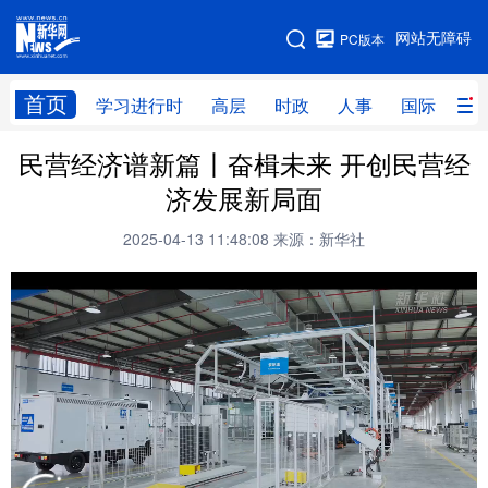
手机版
网站无障碍
PC版本
网站地图
首页
学习进行时
高层
时政
人事
国际
财
民营经济谱新篇丨奋楫未来 开创民营经
学习进行时
高层
时政
人事
济发展新局面
国际
财经
网评
港澳
2025-04-13 11:48:08
来源：新华社
台湾
思客智库
全球连线
教育
科技
科创
量子
体育
文化
书画
健康
军事
访谈
视频
图片
政务
法律
中央文件
金融
汽车
食品
人居
信息化
数字经济