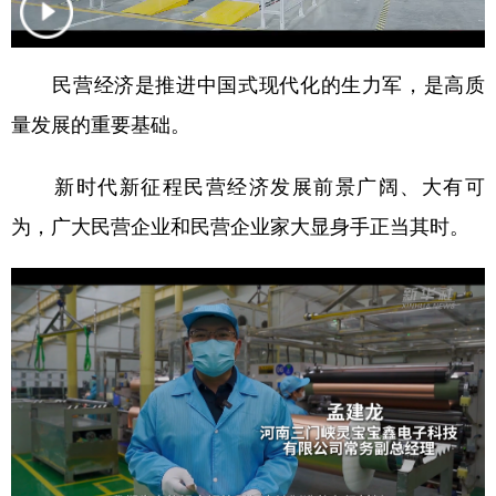
学术中国
乡村振兴
银龄
溯源中国
民营经济是推进中国式现代化的生力军，是高质
城市
旅游
能源
会展
量发展的重要基础。
彩票
娱乐
时尚
悦读
公益
一带一路
亚太网
上市公司
新时代新征程民营经济发展前景广阔、大有可
为，广大民营企业和民营企业家大显身手正当其时。
文化产业
地方频道
北京
天津
河北
山西
辽宁
吉林
上海
江苏
浙江
安徽
福建
江西