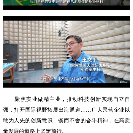
山东
河南
湖北
湖南
广东
广西
海南
重庆
四川
贵州
云南
西藏
陕西
甘肃
青海
宁夏
新疆
内蒙古
黑龙江
多语种频道
English
Español
Français
عربى
聚焦实业做精主业，推动科技创新实现自立自
Русский язык
日本語
한국어
强，打开国际视野拓展出海通道……广大民营企业以
Deutsch
Português
敢为人先的创新意识、锲而不舍的奋斗精神，在高质
量发展的道路上坚定前行。