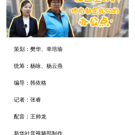
策划：樊华、幸培瑜
统筹：杨咏、杨云燕
编导：韩依格
记者：张睿
配音：王帅龙
新华社音视频部制作