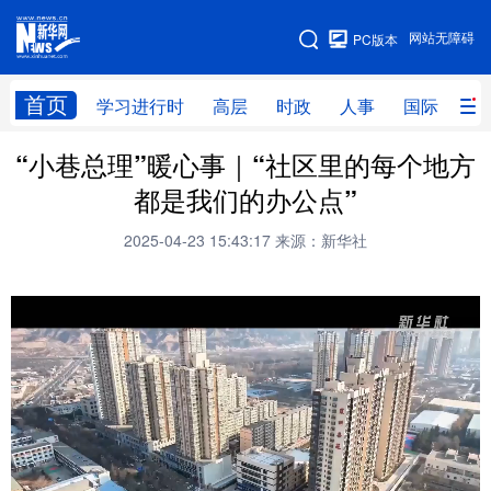
手机版
网站无障碍
PC版本
网站地图
首页
学习进行时
高层
时政
人事
国际
财
“小巷总理”暖心事｜“社区里的每个地方
学习进行时
高层
时政
人事
都是我们的办公点”
国际
财经
网评
港澳
2025-04-23 15:43:17
来源：新华社
台湾
思客智库
全球连线
教育
科技
科创
量子
体育
文化
书画
健康
军事
访谈
视频
图片
政务
法律
中央文件
金融
汽车
食品
人居
信息化
数字经济