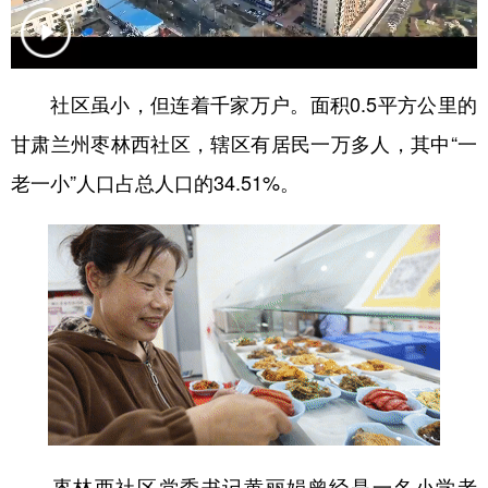
学术中国
乡村振兴
银龄
溯源中国
城市
旅游
能源
会展
社区虽小，但连着千家万户。面积0.5平方公里的
彩票
娱乐
时尚
悦读
甘肃兰州枣林西社区，辖区有居民一万多人，其中“一
公益
一带一路
亚太网
上市公司
老一小”人口占总人口的34.51%。
文化产业
地方频道
北京
天津
河北
山西
辽宁
吉林
上海
江苏
浙江
安徽
福建
江西
枣林西社区党委书记黄丽娟曾经是一名小学老