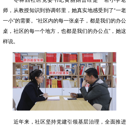
山东
河南
湖北
湖南
师，从教授知识到协调邻里，她真实地感受到了“一老
广东
广西
海南
重庆
一小”的需要。“社区内的每一张桌子，都是我们的办公
四川
贵州
云南
西藏
桌，社区的每一个地方，也都是我们的办公点”，她这
陕西
甘肃
青海
宁夏
样说。
新疆
内蒙古
黑龙江
多语种频道
English
Español
Français
عربى
Русский язык
日本語
한국어
Deutsch
Português
近年来，社区坚持党建引领基层治理，全面推进