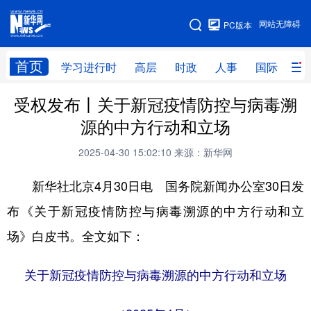
手机版
网站无障碍
PC版本
网站地图
首页
学习进行时
高层
时政
人事
国际
财
受权发布丨关于新冠疫情防控与病毒溯
学习进行时
高层
时政
人事
源的中方行动和立场
国际
财经
网评
港澳
2025-04-30 15:02:10
来源：新华网
台湾
思客智库
全球连线
教育
新华社北京4月30日电 国务院新闻办公室30日发
科技
科创
量子
体育
布《关于新冠疫情防控与病毒溯源的中方行动和立
文化
书画
健康
军事
场》白皮书。全文如下：
访谈
视频
图片
政务
关于新冠疫情防控与病毒溯源的中方行动和立场
法律
中央文件
金融
汽车
食品
人居
信息化
数字经济