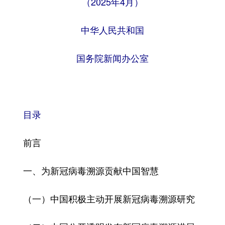
（2025年4月）
学术中国
乡村振兴
银龄
溯源中国
中华人民共和国
城市
旅游
能源
会展
国务院新闻办公室
彩票
娱乐
时尚
悦读
公益
一带一路
亚太网
上市公司
文化产业
目录
地方频道
前言
北京
天津
河北
山西
一、为新冠病毒溯源贡献中国智慧
辽宁
吉林
上海
江苏
（一）中国积极主动开展新冠病毒溯源研究
浙江
安徽
福建
江西