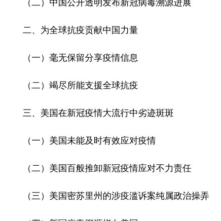
（二）中国公开透明发布新冠病毒溯源进展
山东
河南
湖北
湖南
广东
广西
海南
重庆
二、为全球抗疫贡献中国力量
四川
贵州
云南
西藏
（一）毫无保留分享疫情信息
陕西
甘肃
青海
宁夏
（二）竭尽所能支援全球抗疫
新疆
内蒙古
黑龙江
三、美国在新冠疫情大流行中劣迹斑斑
多语种频道
（一）美国未能及时有效应对疫情
English
Español
Français
عربى
Русский язык
日本語
한국어
（二）美国百般推卸新冠疫情应对不力责任
Deutsch
Português
（三）美国密苏里州的涉疫滥诉案纯属政治操弄