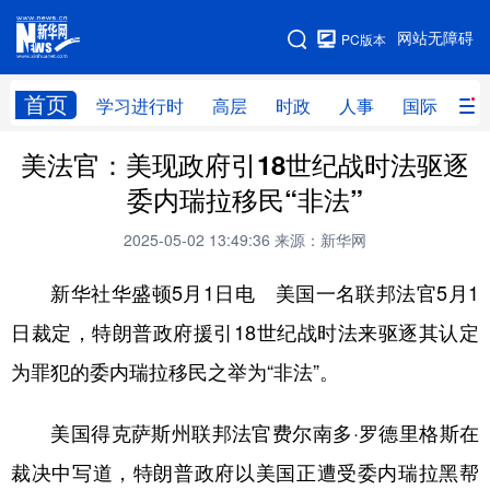
手机版
网站无障碍
PC版本
网站地图
首页
学习进行时
高层
时政
人事
国际
财
美法官：美现政府引18世纪战时法驱逐
学习进行时
高层
时政
人事
委内瑞拉移民“非法”
国际
财经
网评
港澳
2025-05-02 13:49:36
来源：新华网
台湾
思客智库
全球连线
教育
新华社华盛顿5月1日电 美国一名联邦法官5月1
科技
科创
量子
体育
日裁定，特朗普政府援引18世纪战时法来驱逐其认定
文化
书画
健康
军事
为罪犯的委内瑞拉移民之举为“非法”。
访谈
视频
图片
政务
美国得克萨斯州联邦法官费尔南多·罗德里格斯在
法律
中央文件
金融
汽车
裁决中写道，特朗普政府以美国正遭受委内瑞拉黑帮
食品
人居
信息化
数字经济