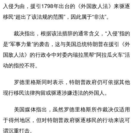
入侵为由，援引1798年出台的《外国敌人法》来驱逐
学术中国
乡村振兴
银龄
溯源中国
移民“超出了该法规的范围”，因此属于“非法”。
城市
旅游
能源
会展
裁决指出，根据该法措辞的通常含义，“入侵”指的
彩票
娱乐
时尚
悦读
是“军事力量”的袭击，这与美国总统特朗普在援引《外
公益
一带一路
亚太网
上市公司
国敌人法》的行政令中对委内瑞拉黑帮“阿拉瓜火车”活
文化产业
动的指控不符。
罗德里格斯同时表示，特朗普政府仍可依据其他
地方频道
现行移民法律拘留或驱逐涉嫌违法的外国人。
北京
天津
河北
山西
美国媒体指出，虽然罗德里格斯所作裁决仅适用
辽宁
吉林
上海
江苏
于得州地区，但对特朗普政府驱逐移民的行动来说可
浙江
安徽
福建
江西
谓沉重打击。