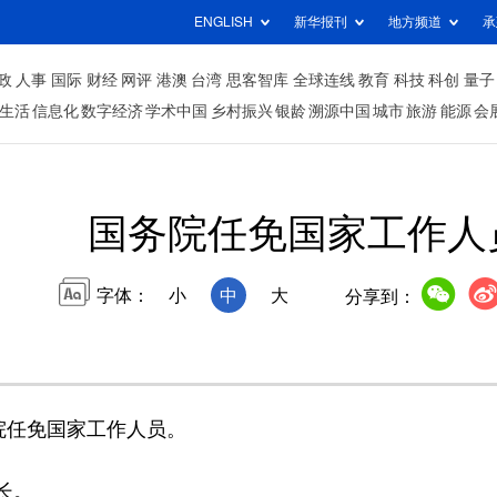
ENGLISH
新华报刊
地方频道
承
政
人事
国际
财经
网评
港澳
台湾
思客智库
全球连线
教育
科技
科创
量子
生活
信息化
数字经济
学术中国
乡村振兴
银龄
溯源中国
城市
旅游
能源
会
国务院任免国家工作人
字体：
小
中
大
分享到：
院任免国家工作人员。
长。