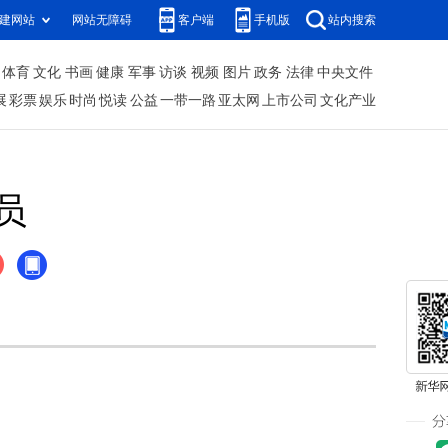
建网站
网站无障碍
客户端
手机版
站内搜索
体育
文化
书画
健康
军事
访谈
视频
图片
政务
法律
中央文件
展
彩票
娱乐
时尚
悦读
公益
一带一路
亚太网
上市公司
文化产业
员