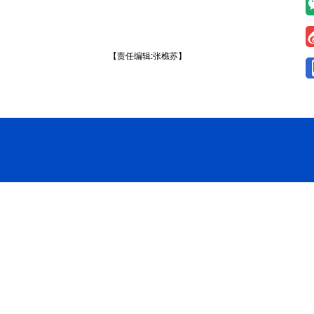
【责任编辑:张樵苏】