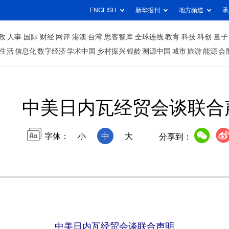
ENGLISH
新华报刊
地方频道
承
政
人事
国际
财经
网评
港澳
台湾
思客智库
全球连线
教育
科技
科创
量子
生活
信息化
数字经济
学术中国
乡村振兴
银龄
溯源中国
城市
旅游
能源
会
中美日内瓦经贸会谈联合
字体：
小
中
大
分享到：
中美日内瓦经贸会谈联合声明