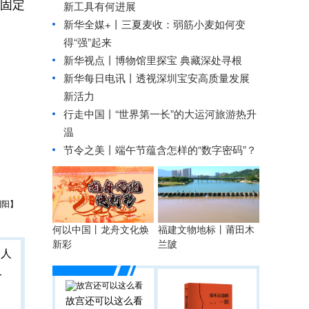
固定
新工具有何进展
新华全媒+丨
三夏麦收：弱筋小麦如何变
。
得“强”起来
新华视点丨
博物馆里探宝 典藏深处寻根
新华每日电讯丨
透视深圳宝安高质量发展
新活力
行走中国丨“世界第一长”的大运河旅游热升
温
节令之美丨端午节蕴含怎样的“数字密码”？
刘阳】
何以中国丨龙舟文化焕
福建文物地标丨莆田木
新彩
兰陂
人
故宫还可以这么看