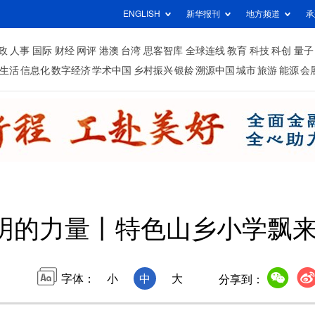
ENGLISH
新华报刊
地方频道
承
政
人事
国际
财经
网评
港澳
台湾
思客智库
全球连线
教育
科技
科创
量子
生活
信息化
数字经济
学术中国
乡村振兴
银龄
溯源中国
城市
旅游
能源
会
明的力量丨特色山乡小学飘
字体：
小
中
大
分享到：