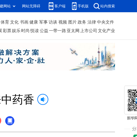
建网站
网站无障碍
客户端
手机版
站内搜索
体育
文化
书画
健康
军事
访谈
视频
图片
政务
法律
中央文件
展
彩票
娱乐
时尚
悦读
公益
一带一路
亚太网
上市公司
文化产业
来中药香