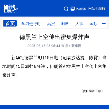
手机版
网站无障碍
PC版本
网站地图
首页
学习进行时
高层
时政
人事
国际
财
德黑兰上空传出密集爆炸声
学习进行时
高层
时政
人事
2025-06-15 08:05:44
来源：新华网
国际
财经
网评
港澳
新华社德黑兰6月15日电（记者沙达提 陈霄）当
台湾
思客智库
全球连线
教育
地时间15日3时18分许，伊朗首都德黑兰上空传出密集
科技
科创
量子
体育
爆炸声。
文化
书画
健康
军事
访谈
视频
图片
政务
【责任编辑:王頔】
法律
中央文件
金融
汽车
食品
人居
信息化
数字经济