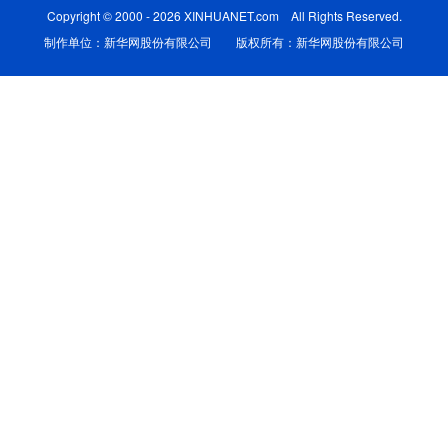
Copyright © 2000 - 2026 XINHUANET.com All Rights Reserved.
学术中国
乡村振兴
银龄
溯源中国
制作单位：新华网股份有限公司 版权所有：新华网股份有限公司
城市
旅游
能源
会展
彩票
娱乐
时尚
悦读
公益
一带一路
亚太网
上市公司
文化产业
地方频道
北京
天津
河北
山西
辽宁
吉林
上海
江苏
浙江
安徽
福建
江西