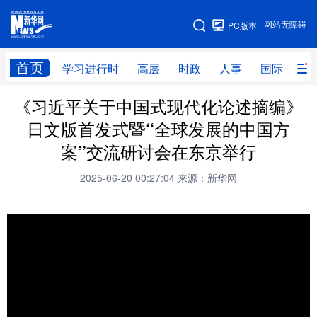
手机版
网站无障碍
PC版本
网站地图
首页
学习进行时
高层
时政
人事
国际
财
《习近平关于中国式现代化论述摘编》
学习进行时
高层
时政
人事
日文版首发式暨“全球发展的中国方
国际
财经
网评
港澳
案”交流研讨会在东京举行
台湾
思客智库
全球连线
教育
2025-06-20 00:27:04
来源：新华网
科技
科创
量子
体育
文化
书画
健康
军事
访谈
视频
图片
政务
法律
中央文件
金融
汽车
食品
人居
信息化
数字经济