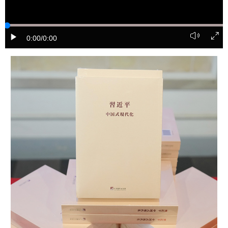
学术中国
乡村振兴
银龄
溯源中国
0:00
/0:00
城市
旅游
能源
会展
彩票
娱乐
时尚
悦读
公益
一带一路
亚太网
上市公司
文化产业
地方频道
北京
天津
河北
山西
辽宁
吉林
上海
江苏
浙江
安徽
福建
江西