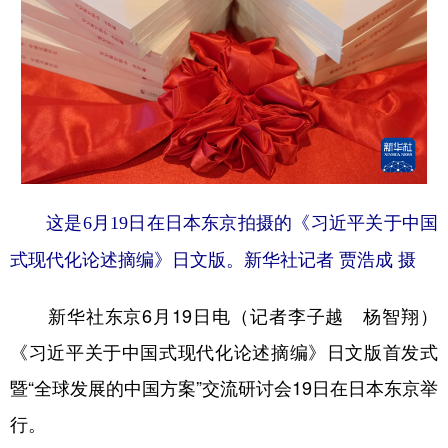
山东
河南
湖北
湖南
广东
广西
海南
重庆
四川
贵州
云南
西藏
陕西
甘肃
青海
宁夏
新疆
内蒙古
黑龙江
这是6月19日在日本东京拍摄的《习近平关于中国
多语种频道
式现代化论述摘编》日文版。新华社记者 贾浩成 摄
English
Español
Français
عربى
新华社东京6月19日电（记者李子越 杨智翔）
Русский язык
日本語
한국어
《习近平关于中国式现代化论述摘编》日文版首发式
Deutsch
Português
暨“全球发展的中国方案”交流研讨会19日在日本东京举
行。