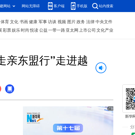
建网站
网站无障碍
客户端
手机版
站内搜索
体育
文化
书画
健康
军事
访谈
视频
图片
政务
法律
中央文件
展
彩票
娱乐
时尚
悦读
公益
一带一路
亚太网
上市公司
文化产业
走亲东盟行”走进越