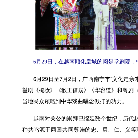
6月29日，在越南顺化皇城的阅是堂剧院，中
6月29日至7月2日，广西南宁市“文化走亲
邕剧《梳妆》《猴王借扇》《华容道》和粤剧《
当地民众领略到中华戏曲唱念做打的功力。
越南对关公的崇拜已绵延数个世纪，历代封建
种共鸣源于两国共同尊崇的忠、勇、仁、义等