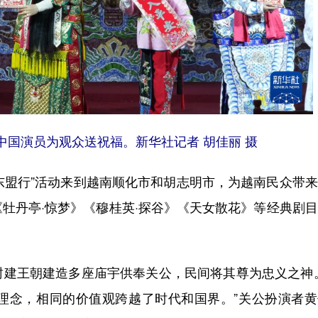
国演员为观众送祝福。新华社记者 胡佳丽 摄
东盟行”活动来到越南顺化市和胡志明市，为越南民众带
牡丹亭·惊梦》《穆桂英·探谷》《天女散花》等经典剧
王朝建造多座庙宇供奉关公，民间将其尊为忠义之神。
理念，相同的价值观跨越了时代和国界。”关公扮演者黄