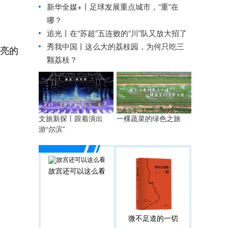
新华全媒+丨
足球发展重点城市，“重”在
哪？
追光丨
在“苏超”五连败的“川”队又放大招了
秀我中国丨
这么大的荔枝园，为何只吃三
亮的
颗荔枝？
文旅新探丨跟着演出
一棵蔬菜的绿色之旅
游“尔滨”
故宫还可以这么看
微不足道的一切