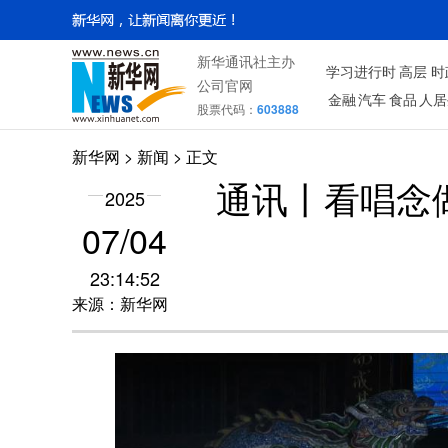
新华通讯社主办
学习进行时
高层
时
公司官网
金融
汽车
食品
人居
股票代码：
603888
新华网
>
新闻
> 正文
通讯丨看唱念
2025
07/04
23:14:52
来源：新华网