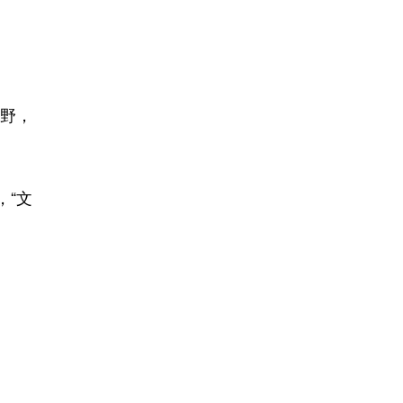
野，
“文