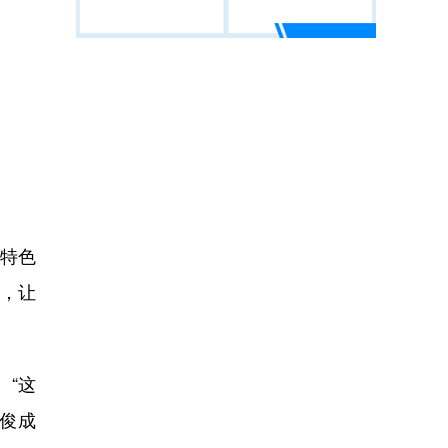
来特色
目，让
“这
俊成