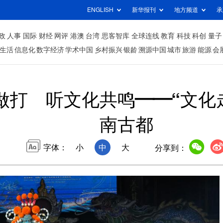
ENGLISH
新华报刊
地方频道
承
政
人事
国际
财经
网评
港澳
台湾
思客智库
全球连线
教育
科技
科创
量子
生活
信息化
数字经济
学术中国
乡村振兴
银龄
溯源中国
城市
旅游
能源
会
做打 听文化共鸣——“文化
南古都
字体：
小
中
大
分享到：