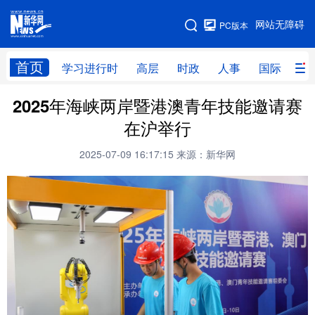
手机版
网站无障碍
PC版本
网站地图
首页
学习进行时
高层
时政
人事
国际
财
2025年海峡两岸暨港澳青年技能邀请赛
学习进行时
高层
时政
人事
在沪举行
国际
财经
网评
港澳
2025-07-09 16:17:15
来源：新华网
台湾
思客智库
全球连线
教育
科技
科创
量子
体育
文化
书画
健康
军事
访谈
视频
图片
政务
法律
中央文件
金融
汽车
食品
人居
信息化
数字经济