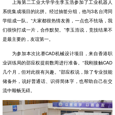
山东
河南
湖北
湖南
上海第二工业大学学生李玉浩参加了工业机器人
系统集成项目的比拼。经过抽签分组，他与3名台湾同
广东
广西
海南
重庆
学组成一队。“大家都很热情友善，一点也不怯场，我
四川
贵州
云南
西藏
们很快打成一片，合作默契。”李玉浩说，竞技结果不
陕西
甘肃
青海
宁夏
是最主要的，友谊第一。
新疆
内蒙古
黑龙江
为参加本次比赛CAD机械设计项目，来自香港职
业训练局的邵应权提前数周进行准备。“我刚接触CAD
多语种频道
几个月，但对此很有兴趣。”邵应权说，除了专业技能
English
Español
Français
عربى
储备外，说好普通话、识得简体字，也帮助自己在交
Русский язык
日本語
한국어
流中顺畅无碍。
Deutsch
Português