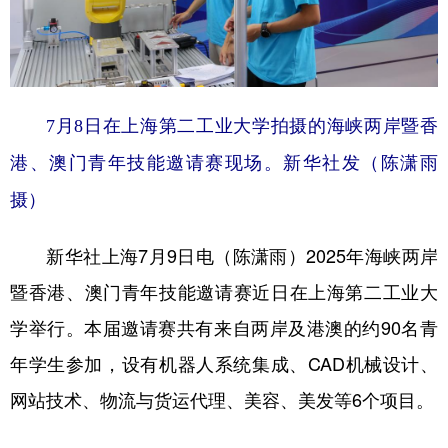
学术中国
乡村振兴
银龄
溯源中国
城市
旅游
能源
会展
彩票
娱乐
时尚
悦读
7月8日在上海第二工业大学拍摄的海峡两岸暨香
港、澳门青年技能邀请赛现场。新华社发（陈潇雨
公益
一带一路
亚太网
上市公司
摄）
文化产业
新华社上海7月9日电（陈潇雨）2025年海峡两岸
地方频道
暨香港、澳门青年技能邀请赛近日在上海第二工业大
北京
天津
河北
山西
学举行。本届邀请赛共有来自两岸及港澳的约90名青
年学生参加，设有机器人系统集成、CAD机械设计、
辽宁
吉林
上海
江苏
网站技术、物流与货运代理、美容、美发等6个项目。
浙江
安徽
福建
江西