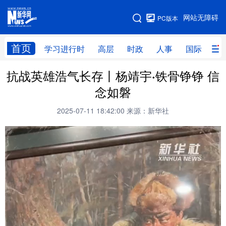
手机版
网站无障碍
PC版本
网站地图
首页
学习进行时
高层
时政
人事
国际
财
抗战英雄浩气长存丨杨靖宇·铁骨铮铮 信
学习进行时
高层
时政
人事
念如磐
国际
财经
网评
港澳
2025-07-11 18:42:00
来源：新华社
台湾
思客智库
全球连线
教育
科技
科创
量子
体育
文化
书画
健康
军事
访谈
视频
图片
政务
法律
中央文件
金融
汽车
食品
人居
信息化
数字经济