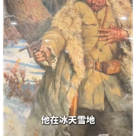
学术中国
乡村振兴
银龄
溯源中国
城市
旅游
能源
会展
彩票
娱乐
时尚
悦读
公益
一带一路
亚太网
上市公司
文化产业
地方频道
北京
天津
河北
山西
辽宁
吉林
上海
江苏
浙江
安徽
福建
江西