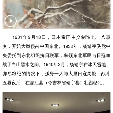
山东
河南
湖北
湖南
广东
广西
海南
重庆
四川
贵州
云南
西藏
陕西
甘肃
青海
宁夏
1931年9月18日，日本帝国主义制造九一八事
新疆
内蒙古
黑龙江
变，开始大举侵占中国东北。1932年，杨靖宇受党中
央委托到东北组织抗日联军，率领东北军民与日寇血
多语种频道
战于白山黑水之间。1940年2月，杨靖宇在冰天雪地、
弹尽粮绝的情况下，孤身一人与大量日寇周旋，战斗
English
Español
Français
عربى
五昼夜后，在濛江县（今吉林省靖宇县）壮烈牺牲。
Русский язык
日本語
한국어
Deutsch
Português