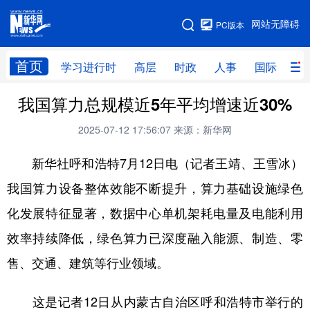
手机版
网站无障碍
PC版本
网站地图
首页
学习进行时
高层
时政
人事
国际
财
我国算力总规模近5年平均增速近30%
学习进行时
高层
时政
人事
2025-07-12 17:56:07
来源：新华网
国际
财经
网评
港澳
新华社呼和浩特7月12日电（记者王靖、王雪冰）
台湾
思客智库
全球连线
教育
我国算力设备整体效能不断提升，算力基础设施绿色
科技
科创
量子
体育
化发展特征显著，数据中心单机架耗电量及电能利用
文化
书画
健康
军事
效率持续降低，绿色算力已深度融入能源、制造、零
访谈
视频
图片
政务
售、交通、建筑等行业领域。
法律
中央文件
金融
汽车
这是记者12日从内蒙古自治区呼和浩特市举行的
食品
人居
信息化
数字经济