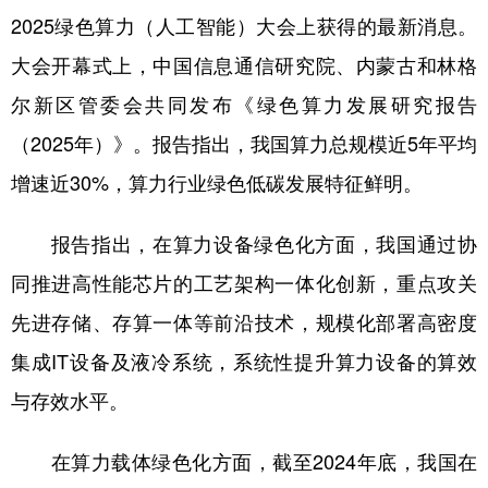
2025绿色算力（人工智能）大会上获得的最新消息。
学术中国
乡村振兴
银龄
溯源中国
大会开幕式上，中国信息通信研究院、内蒙古和林格
城市
旅游
能源
会展
尔新区管委会共同发布《绿色算力发展研究报告
彩票
娱乐
时尚
悦读
（2025年）》。报告指出，我国算力总规模近5年平均
公益
一带一路
亚太网
上市公司
增速近30%，算力行业绿色低碳发展特征鲜明。
文化产业
报告指出，在算力设备绿色化方面，我国通过协
同推进高性能芯片的工艺架构一体化创新，重点攻关
地方频道
先进存储、存算一体等前沿技术，规模化部署高密度
北京
天津
河北
山西
集成IT设备及液冷系统，系统性提升算力设备的算效
与存效水平。
辽宁
吉林
上海
江苏
浙江
安徽
福建
江西
在算力载体绿色化方面，截至2024年底，我国在