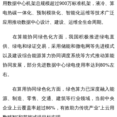
山东
河南
湖北
湖南
用数据中心机架总规模超过900万标准机架，液冷、算
电热碳一体化、预制模块化、智能化运维等技术广泛
广东
广西
海南
重庆
应用推动数据中心设计、建设、运维全生命周期。
四川
贵州
云南
西藏
陕西
甘肃
青海
宁夏
在算能协同绿色化方面，我国积极推进绿电直
新疆
内蒙古
黑龙江
供、绿电和绿证交易，采用储能和微电网等先进模式
以及建设综合能源算力协同调度系统等方式推动算能
多语种频道
协同发展，部分先进数据中心绿电使用率达到80%左
右。
English
Español
Français
عربى
Русский язык
日本語
한국어
在算用协同绿色化方面，绿色算力已深度融入能
源、制造、零售、交通、建筑等行业领域，当前中央
Deutsch
Português
企业上云覆盖率超过86%，有效助力传统产业“上云用