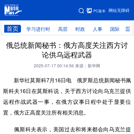
手机版
网站无障碍
PC版本
网站地图
首页
学习进行时
高层
时政
人事
国际
财
俄总统新闻秘书：俄方高度关注西方讨
学习进行时
高层
时政
人事
论供乌远程武器
国际
财经
网评
港澳
2025-07-17 00:14:56
来源：新华网
台湾
思客智库
全球连线
教育
新华社莫斯科7月16日电 俄罗斯总统新闻秘书佩
科技
科创
量子
体育
斯科夫16日在莫斯科说，关于西方讨论向乌克兰提供
文化
书画
健康
军事
远程作战武器一事，在俄方议事日程中处于显要位
访谈
视频
图片
政务
置，俄方正高度关注所有相关消息。
法律
中央文件
金融
汽车
佩斯科夫表示，美国过去和将来都会向乌克兰提
食品
人居
信息化
数字经济