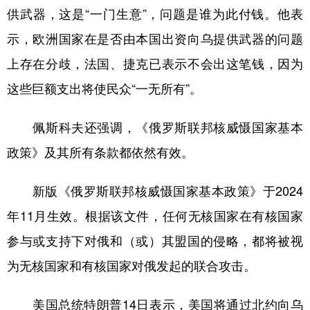
供武器，这是“一门生意”，问题是谁为此付钱。他表
学术中国
乡村振兴
银龄
溯源中国
示，欧洲国家在是否由本国出资向乌提供武器的问题
城市
旅游
能源
会展
上存在分歧，法国、捷克已表示不会出这笔钱，因为
彩票
娱乐
时尚
悦读
这些巨额支出将使民众“一无所有”。
公益
一带一路
亚太网
上市公司
佩斯科夫还强调，《俄罗斯联邦核威慑国家基本
文化产业
政策》及其所有条款都依然有效。
新版《俄罗斯联邦核威慑国家基本政策》于2024
地方频道
年11月生效。根据该文件，任何无核国家在有核国家
北京
天津
河北
山西
参与或支持下对俄和（或）其盟国的侵略，都将被视
辽宁
吉林
上海
江苏
为无核国家和有核国家对俄发起的联合攻击。
浙江
安徽
福建
江西
美国总统特朗普14日表示，美国将通过北约向乌