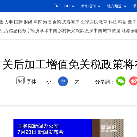
ENGLISH
新华报刊
地方频道
承
政
人事
国际
财经
网评
港澳
台湾
思客智库
全球连线
教育
科技
科创
量子
生活
信息化
数字经济
学术中国
乡村振兴
银龄
溯源中国
城市
旅游
能源
会
封关后加工增值免关税政策将
字体：
小
中
大
分享到：