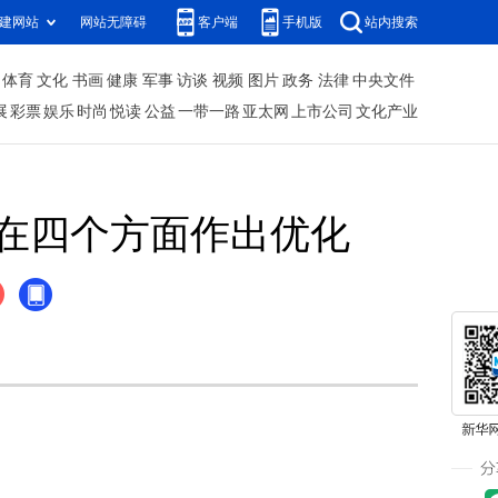
建网站
网站无障碍
客户端
手机版
站内搜索
体育
文化
书画
健康
军事
访谈
视频
图片
政务
法律
中央文件
展
彩票
娱乐
时尚
悦读
公益
一带一路
亚太网
上市公司
文化产业
在四个方面作出优化