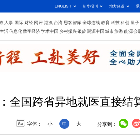
ENGLISH
新华报刊
地方频道
承
政
人事
国际
财经
网评
港澳
台湾
思客智库
全球连线
教育
科技
科创
量子
生活
信息化
数字经济
学术中国
乡村振兴
银龄
溯源中国
城市
旅游
能源
会
：全国跨省异地就医直接结算
字体：
小
中
大
分享到：