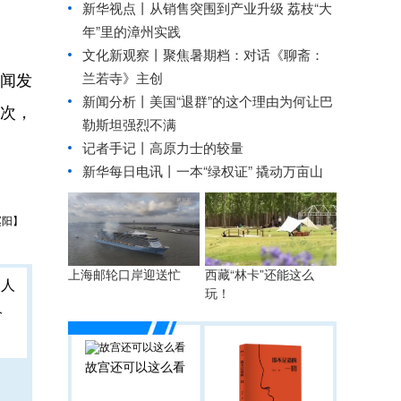
新华视点丨
从销售突围到产业升级 荔枝“大
年”里的漳州实践
文化新观察丨
聚焦暑期档：对话《聊斋：
兰若寺》主创
新闻发
新闻分析丨美国“退群”的这个理由为何让巴
人次，
勒斯坦强烈不满
记者手记丨高原力士的较量
新华每日电讯丨
一本“绿权证” 撬动万亩山
赵阳】
上海邮轮口岸迎送忙
西藏“林卡”还能这么
玩！
人
故宫还可以这么看