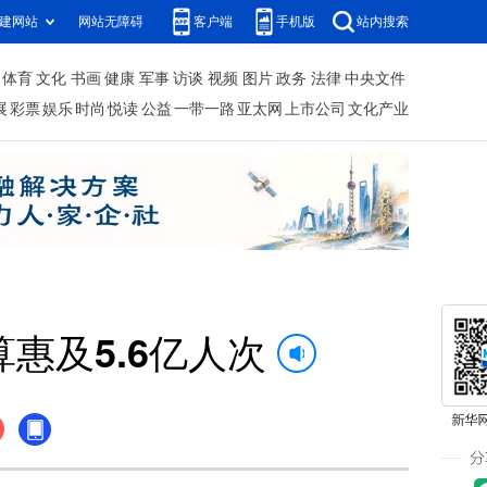
建网站
网站无障碍
客户端
手机版
站内搜索
体育
文化
书画
健康
军事
访谈
视频
图片
政务
法律
中央文件
展
彩票
娱乐
时尚
悦读
公益
一带一路
亚太网
上市公司
文化产业
惠及5.6亿人次