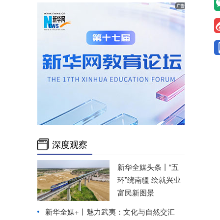
深度观察
新华全媒头条丨
“五
环”绕南疆 绘就兴业
富民新图景
新华全媒+丨
魅力武夷：文化与自然交汇