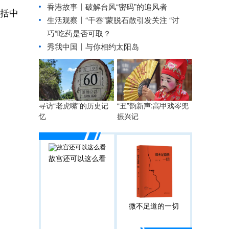
香港故事丨破解台风“密码”的追风者
包括中
生活观察丨“干吞”蒙脱石散引发关注 “讨
巧”吃药是否可取？
秀我中国丨
与你相约太阳岛
寻访“老虎嘴”的历史记
“丑”韵新声:高甲戏岑兜
忆
振兴记
故宫还可以这么看
微不足道的一切