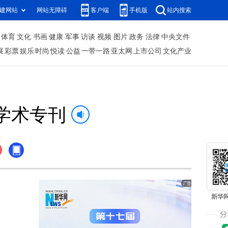
建网站
网站无障碍
客户端
手机版
站内搜索
体育
文化
书画
健康
军事
访谈
视频
图片
政务
法律
中央文件
展
彩票
娱乐
时尚
悦读
公益
一带一路
亚太网
上市公司
文化产业
学术专刊