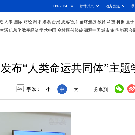
ENGLISH
新华报刊
地方频道
承
政
人事
国际
财经
网评
港澳
台湾
思客智库
全球连线
教育
科技
科创
量子
生活
信息化
数字经济
学术中国
乡村振兴
银龄
溯源中国
城市
旅游
能源
会
发布“人类命运共同体”主题
字体：
小
中
大
分享到：