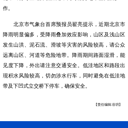
山东
河南
湖北
湖南
作。
广东
广西
海南
重庆
北京市气象台首席预报员翟亮提示，近期北京市
四川
贵州
云南
西藏
降雨明显偏多，受降雨叠加效应影响，山区及浅山区
陕西
甘肃
青海
宁夏
发生山洪、泥石流、滑坡等灾害的风险较高，请公众
新疆
内蒙古
黑龙江
远离山区、河道等危险地带。降雨期间路面湿滑，能
见度下降，外出请注意交通安全。低洼地区和路段出
多语种频道
现积水风险较高，切勿涉水行车，同时避免在低洼地
English
Español
Français
عربى
带及下凹式立交桥下停车，确保安全。
Русский язык
日本語
한국어
【责任编辑:谷玥】
Deutsch
Português