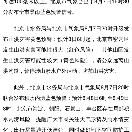
可达100毫米以上。北京市气象台已于8月7日16时30
分发布全市暴雨蓝色预警信号。
学术中国
乡村振兴
银龄
溯源中国
城市
旅游
能源
会展
北京市水务局与北京市气象局8月7日20时升级发
彩票
娱乐
时尚
悦读
布山洪灾害黄色预警：预计8日6时起，北京市密云区
公益
一带一路
亚太网
上市公司
发生山洪灾害可能性很大（红色风险），其他山区发
生山洪灾害可能性较大（黄色风险），请公众远离山
文化产业
洪沟道，暂停涉山涉水户外活动，防范山洪灾害。
地方频道
此外，北京市水务局与北京市气象局8月7日20时
北京
天津
河北
山西
联合发布积水内涝蓝色预警：预计8月8日6时至8月9日
8时，北京市海淀、朝阳、石景山、丰台区存在局部积
辽宁
吉林
上海
江苏
水内涝风险，提醒广大市民关注天气形势及雨水情变
浙江
安徽
福建
江西
化，出行尽量避开低洼处，同时做好地下空间防护工