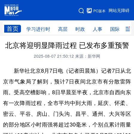
手机版
网站无障碍
PC版本
网站地图
首页
学习进行时
高层
时政
人事
国际
财
北京将迎明显降雨过程 已发布多重预警
学习进行时
高层
时政
人事
2025-08-07 21:50:12
来源：新华网
国际
财经
网评
港澳
新华社北京8月7日电（记者田晨旭）记者7日从北
台湾
思客智库
全球连线
教育
京市气象局了解到，预计7日夜间北京市有分散雷阵
科技
科创
量子
体育
雨。受高空槽影响，8日早晨至半夜，北京市自西向东
文化
书画
健康
军事
有一次降雨过程，全市平均中到大雨，延庆、怀柔、
访谈
视频
图片
政务
密云、平谷、房山、门头沟、昌平、通州、大兴等区
法律
中央文件
金融
汽车
的部分地区小时雨强将超过30毫米，个别点累计雨量
食品
人居
信息化
数字经济