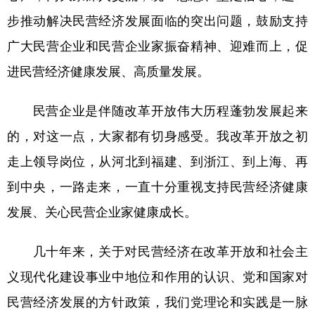
步推动解决民营经济发展面临的突出问题，鼓励支持
学术中国
乡村振兴
银龄
溯源中国
广大民营企业和民营企业家振奋精神、迎难而上，促
城市
旅游
能源
会展
进民营经济健康发展、高质量发展。
彩票
娱乐
时尚
悦读
民营企业是伴随改革开放伟大历程蓬勃发展起来
公益
一带一路
亚太网
上市公司
的，对这一点，大家都有切身感受。我改革开放之初
文化产业
走上领导岗位，从河北到福建、到浙江、到上海、再
到中央，一路走来，一直十分重视支持民营经济健康
地方频道
发展、关心民营企业家健康成长。
北京
天津
河北
山西
几十年来，关于对民营经济在改革开放和社会主
辽宁
吉林
上海
江苏
义现代化建设事业中地位和作用的认识、党和国家对
浙江
安徽
福建
江西
民营经济发展的方针政策，我们党理论和实践是一脉