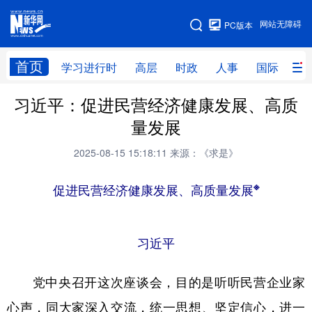
手机版
网站无障碍
PC版本
网站地图
首页
学习进行时
高层
时政
人事
国际
财
习近平：促进民营经济健康发展、高质
学习进行时
高层
时政
人事
量发展
国际
财经
网评
港澳
2025-08-15 15:18:11
来源：《求是》
台湾
思客智库
全球连线
教育
※
促进民营经济健康发展、高质量发展
科技
科创
量子
体育
文化
书画
健康
军事
习近平
访谈
视频
图片
政务
党中央召开这次座谈会，目的是听听民营企业家
法律
中央文件
金融
汽车
心声，同大家深入交流，统一思想、坚定信心，进一
食品
人居
信息化
数字经济