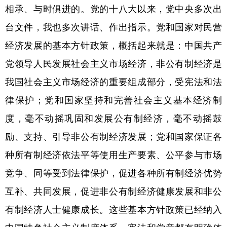
山东
河南
湖北
湖南
相承、与时俱进的。党的十八大以来，党中央多次出
广东
广西
海南
重庆
台文件，我也多次讲话、作出指示。党和国家对民营
经济发展的基本方针政策，概括起来就是：中国共产
四川
贵州
云南
西藏
党领导人民发展社会主义市场经济，非公有制经济是
陕西
甘肃
青海
宁夏
我国社会主义市场经济的重要组成部分，受宪法和法
新疆
内蒙古
黑龙江
律保护；党和国家坚持和完善社会主义基本经济制
度，毫不动摇巩固和发展公有制经济，毫不动摇鼓
多语种频道
励、支持、引导非公有制经济发展；党和国家保证各
English
Español
Français
عربى
种所有制经济依法平等使用生产要素、公平参与市场
Русский язык
日本語
한국어
竞争、同等受到法律保护，促进各种所有制经济优势
互补、共同发展，促进非公有制经济健康发展和非公
Deutsch
Português
有制经济人士健康成长。这些基本方针政策已经纳入