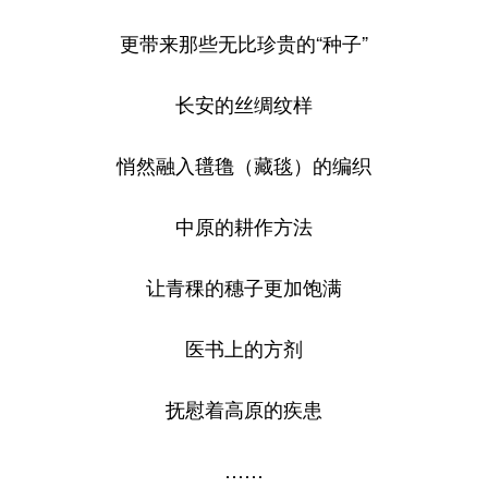
更带来那些无比珍贵的“种子”
长安的丝绸纹样
悄然融入氆氇（藏毯）的编织
中原的耕作方法
让青稞的穗子更加饱满
医书上的方剂
抚慰着高原的疾患
……