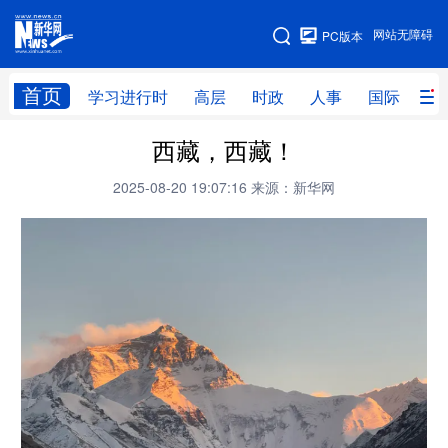
手机版
网站无障碍
PC版本
网站地图
首页
学习进行时
高层
时政
人事
国际
财
西藏，西藏！
学习进行时
高层
时政
人事
2025-08-20 19:07:16
来源：新华网
国际
财经
网评
港澳
台湾
思客智库
全球连线
教育
科技
科创
量子
体育
文化
书画
健康
军事
访谈
视频
图片
政务
法律
中央文件
金融
汽车
食品
人居
信息化
数字经济