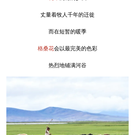
丈量着牧人千年的迁徙
而在短暂的暖季
格桑花
会以最完美的色彩
热烈地铺满河谷