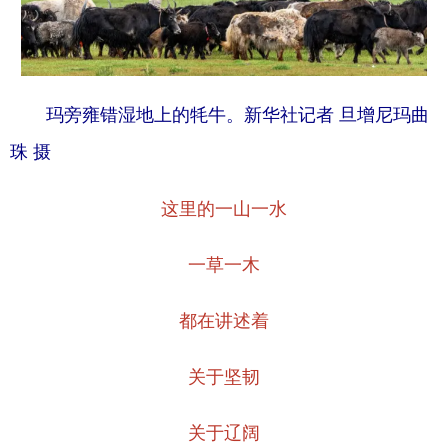
玛旁雍错湿地上的牦牛。新华社记者 旦增尼玛曲
珠 摄
这里的一山一水
一草一木
都在讲述着
关于坚韧
关于辽阔