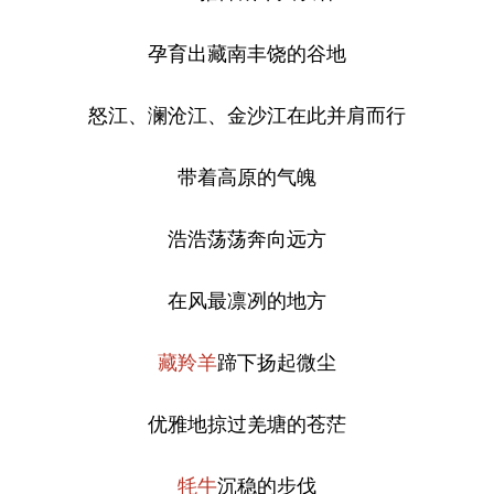
孕育出藏南丰饶的谷地
怒江、澜沧江、金沙江在此并肩而行
带着高原的气魄
浩浩荡荡奔向远方
在风最凛冽的地方
藏羚羊
蹄下扬起微尘
优雅地掠过羌塘的苍茫
牦牛
沉稳的步伐