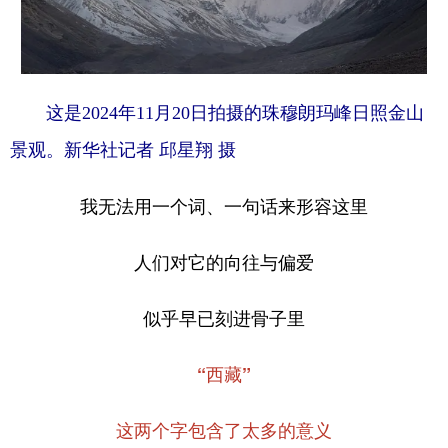
学术中国
乡村振兴
银龄
溯源中国
城市
旅游
能源
会展
这是2024年11月20日拍摄的珠穆朗玛峰日照金山
彩票
娱乐
时尚
悦读
景观。新华社记者 邱星翔 摄
公益
一带一路
亚太网
上市公司
我无法用一个词、一句话来形容这里
文化产业
人们对它的向往与偏爱
地方频道
似乎早已刻进骨子里
北京
天津
河北
山西
辽宁
吉林
上海
江苏
“西藏”
浙江
安徽
福建
江西
这两个字包含了太多的意义