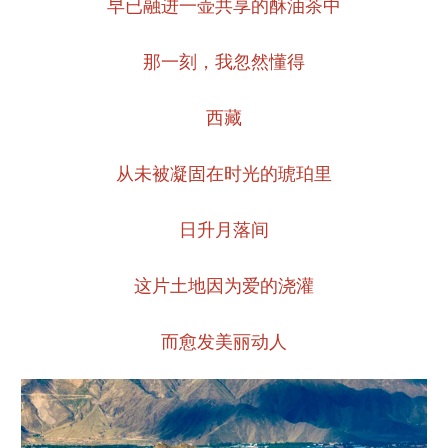
早已融进一壶共享的酥油茶中
那一刻，我忽然懂得
西藏
从未被凝固在时光的琥珀里
日升月落间
这片土地因为爱的浇灌
而愈发美丽动人