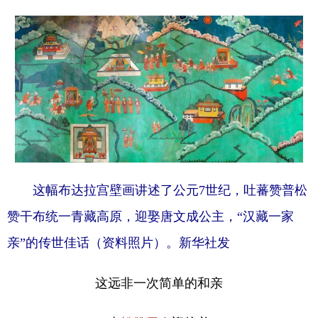
这幅布达拉宫壁画讲述了公元7世纪，吐蕃赞普松
赞干布统一青藏高原，迎娶唐文成公主，“汉藏一家
亲”的传世佳话（资料照片）。新华社发
这远非一次简单的和亲