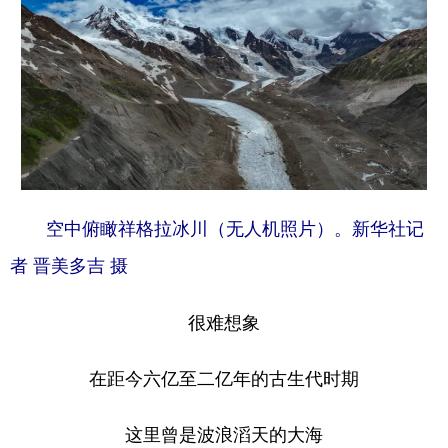
空中俯瞰祥格拉冰川（无人机照片）。新华社记
者 晋美多吉 摄
很难想象
在距今六亿至二亿年的古生代时期
这里曾是波浪滔天的大海