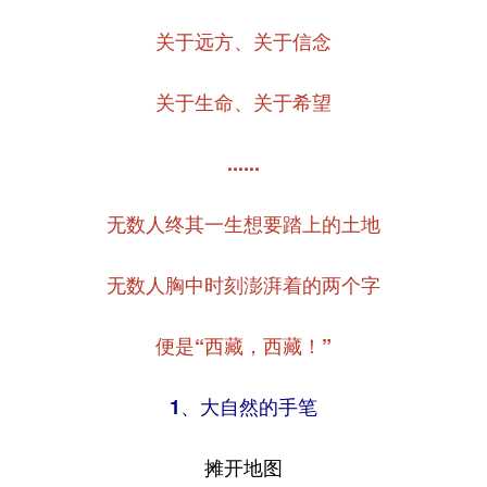
山东
河南
湖北
湖南
关于远方、关于信念
广东
广西
海南
重庆
四川
贵州
云南
西藏
关于生命、关于希望
陕西
甘肃
青海
宁夏
......
新疆
内蒙古
黑龙江
无数人终其一生想要踏上的土地
多语种频道
无数人胸中时刻澎湃着的两个字
English
Español
Français
عربى
便是“西藏，西藏！”
Русский язык
日本語
한국어
1、大自然的手笔
Deutsch
Português
摊开地图