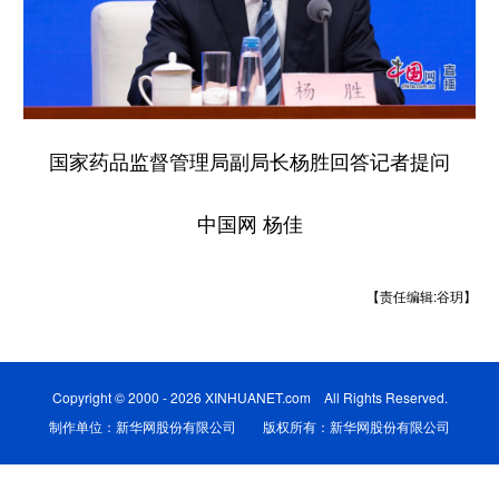
学术中国
乡村振兴
银龄
溯源中国
城市
旅游
能源
会展
彩票
娱乐
时尚
悦读
国家药品监督管理局副局长杨胜回答记者提问
公益
一带一路
亚太网
上市公司
中国网 杨佳
文化产业
【责任编辑:谷玥】
地方频道
北京
天津
河北
山西
Copyright © 2000 - 2026 XINHUANET.com All Rights Reserved.
辽宁
吉林
上海
江苏
制作单位：新华网股份有限公司 版权所有：新华网股份有限公司
浙江
安徽
福建
江西