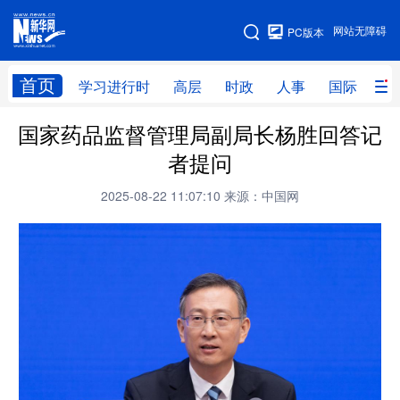
手机版
网站无障碍
PC版本
网站地图
首页
学习进行时
高层
时政
人事
国际
财
国家药品监督管理局副局长杨胜回答记
学习进行时
高层
时政
人事
者提问
国际
财经
网评
港澳
2025-08-22 11:07:10
来源：中国网
台湾
思客智库
全球连线
教育
科技
科创
量子
体育
文化
书画
健康
军事
访谈
视频
图片
政务
法律
中央文件
金融
汽车
食品
人居
信息化
数字经济