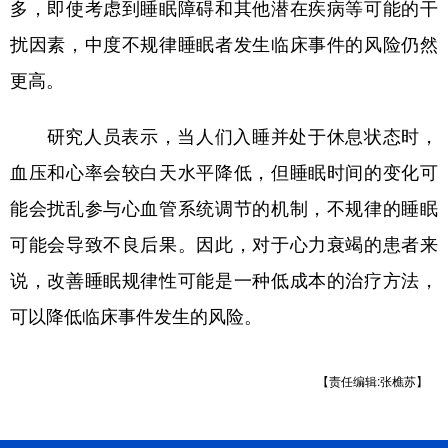
山东
河南
湖北
湖南
多，即使考虑到睡眠障碍和其他潜在疾病等可能的干
扰因素，中度不规律睡眠者发生临床事件的风险仍然
广东
广西
海南
重庆
更高。
四川
贵州
云南
西藏
陕西
甘肃
青海
宁夏
研究人员表示，当人们入睡并处于休息状态时，
血压和心率会较白天水平降低，但睡眠时间的变化可
新疆
内蒙古
黑龙江
能会扰乱参与心血管系统调节的机制，不规律的睡眠
可能会导致不良后果。因此，对于心力衰竭的患者来
多语种频道
说，改善睡眠规律性可能是一种低成本的治疗方法，
English
Español
Français
عربى
可以降低临床事件发生的风险。
Русский язык
日本語
한국어
Deutsch
Português
【责任编辑:张樵苏】