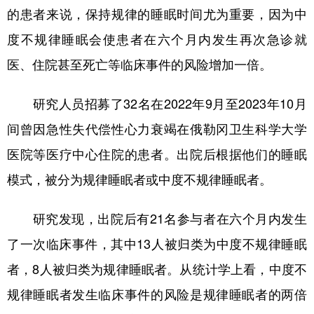
的患者来说，保持规律的睡眠时间尤为重要，因为中
学术中国
乡村振兴
银龄
溯源中国
度不规律睡眠会使患者在六个月内发生再次急诊就
城市
旅游
能源
会展
医、住院甚至死亡等临床事件的风险增加一倍。
彩票
娱乐
时尚
悦读
研究人员招募了32名在2022年9月至2023年10月
公益
一带一路
亚太网
上市公司
间曾因急性失代偿性心力衰竭在俄勒冈卫生科学大学
文化产业
医院等医疗中心住院的患者。出院后根据他们的睡眠
模式，被分为规律睡眠者或中度不规律睡眠者。
地方频道
研究发现，出院后有21名参与者在六个月内发生
北京
天津
河北
山西
了一次临床事件，其中13人被归类为中度不规律睡眠
辽宁
吉林
上海
江苏
者，8人被归类为规律睡眠者。从统计学上看，中度不
浙江
安徽
福建
江西
规律睡眠者发生临床事件的风险是规律睡眠者的两倍