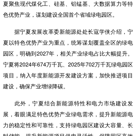
山东
河南
湖北
湖南
夏聚焦现代煤化工、硅基、铝锰基、大数据算力等特
色优势产业，谋划建设全国首个省域绿电园区。
广东
广西
海南
重庆
四川
贵州
云南
西藏
据宁夏发展改革委新能源处处长寇学侠介绍，宁
陕西
甘肃
青海
宁夏
夏以特色优势产业为重点，统筹谋划覆盖全区的绿电
新疆
内蒙古
黑龙江
园区，明确到2027年，相关产业绿电占比大幅提升。
宁夏将2024年674万千瓦、2025年702万千瓦绿电园区
多语种频道
项目，纳入年度新能源开发建设方案，加快推进项目
建设，确保产业增绿降碳。
English
Español
Français
عربى
Русский язык
日本語
한국어
此外，宁夏结合新能源特性和电力市场建设发
展，着眼满足特色优势产业绿电需求，提升新能源电
Deutsch
Português
力的稳定性和可靠性，支持绿电园区建设大容量、长