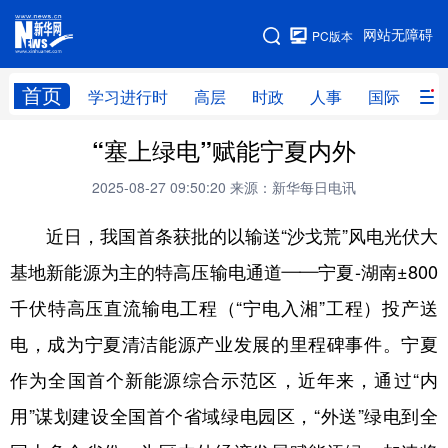
手机版
网站无障碍
PC版本
网站地图
首页
学习进行时
高层
时政
人事
国际
财
“塞上绿电”赋能宁夏内外
学习进行时
高层
时政
人事
2025-08-27 09:50:20
来源：新华每日电讯
国际
财经
网评
港澳
近日，我国首条获批的以输送“沙戈荒”风电光伏大
台湾
思客智库
全球连线
教育
基地新能源为主的特高压输电通道——宁夏-湖南±800
科技
科创
量子
体育
千伏特高压直流输电工程（“宁电入湘”工程）投产送
文化
书画
健康
军事
电，成为宁夏清洁能源产业发展的里程碑事件。宁夏
访谈
视频
图片
政务
作为全国首个新能源综合示范区，近年来，通过“内
法律
中央文件
金融
汽车
用”谋划建设全国首个省域绿电园区，“外送”绿电到全
食品
人居
信息化
数字经济