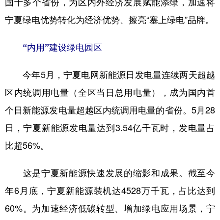
国十多个省份，为区内外经济发展赋能添绿，加速将
宁夏绿电优势转化为经济优势、擦亮“塞上绿电”品牌。
学术中国
乡村振兴
银龄
溯源中国
城市
旅游
能源
会展
“内用”建设绿电园区
彩票
娱乐
时尚
悦读
今年5月，宁夏电网新能源日发电量连续两天超越
公益
一带一路
亚太网
上市公司
区内统调用电量（全区当日总用电量），成为国内首
文化产业
个日新能源发电量超越区内统调用电量的省份。5月28
日，宁夏新能源发电量达到3.54亿千瓦时，发电量占
地方频道
比超56%。
北京
天津
河北
山西
这是宁夏新能源快速发展的缩影和成果。截至今
辽宁
吉林
上海
江苏
年6月底，宁夏新能源装机达4528万千瓦，占比达到
浙江
安徽
福建
江西
60%。为加速经济低碳转型、增加绿电应用场景，宁