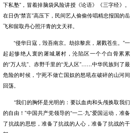
下私塾”，冒着掉脑袋风险讲授《论语》《三字经》。
在日伪“禁言”高压下，民间艺人偷偷传唱精忠报国的岳
飞和留取丹心照汗青的文天祥。
“侵华日寇，毁吾南京。劫掠黎庶，屠戮苍生。”一
起起惨绝人寰的屠城屠村，沦陷区一个个白骨累累
的“万人坑”、赤野千里的“无人区”……中华民族到了最
危险的时候，宁死不做亡国奴的怒吼在破碎的山河间
回荡。
“我们的胸怀是光明的：要以血肉和头颅换取我们
的自由！”中国共产党领导的“一二·九”爱国运动，准备
了抗战的思想，准备了抗战的人心，准备了抗战的干