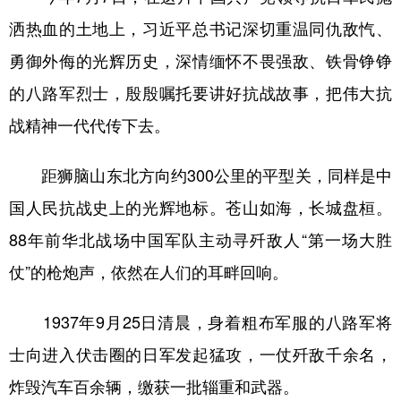
洒热血的土地上，习近平总书记深切重温同仇敌忾、
勇御外侮的光辉历史，深情缅怀不畏强敌、铁骨铮铮
的八路军烈士，殷殷嘱托要讲好抗战故事，把伟大抗
战精神一代代传下去。
距狮脑山东北方向约300公里的平型关，同样是中
国人民抗战史上的光辉地标。苍山如海，长城盘桓。
88年前华北战场中国军队主动寻歼敌人“第一场大胜
仗”的枪炮声，依然在人们的耳畔回响。
1937年9月25日清晨，身着粗布军服的八路军将
士向进入伏击圈的日军发起猛攻，一仗歼敌千余名，
炸毁汽车百余辆，缴获一批辎重和武器。