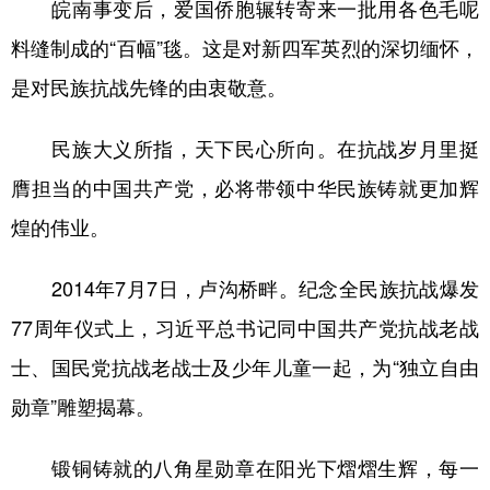
皖南事变后，爱国侨胞辗转寄来一批用各色毛呢
料缝制成的“百幅”毯。这是对新四军英烈的深切缅怀，
是对民族抗战先锋的由衷敬意。
民族大义所指，天下民心所向。在抗战岁月里挺
膺担当的中国共产党，必将带领中华民族铸就更加辉
煌的伟业。
2014年7月7日，卢沟桥畔。纪念全民族抗战爆发
77周年仪式上，习近平总书记同中国共产党抗战老战
士、国民党抗战老战士及少年儿童一起，为“独立自由
勋章”雕塑揭幕。
锻铜铸就的八角星勋章在阳光下熠熠生辉，每一