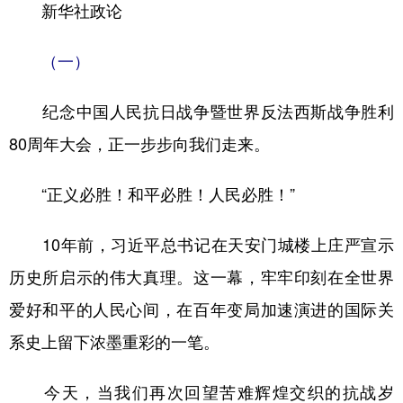
新华社政论
学术中国
乡村振兴
银龄
溯源中国
（一）
城市
旅游
能源
会展
纪念中国人民抗日战争暨世界反法西斯战争胜利
彩票
娱乐
时尚
悦读
80周年大会，正一步步向我们走来。
公益
一带一路
亚太网
上市公司
文化产业
“正义必胜！和平必胜！人民必胜！”
10年前，习近平总书记在天安门城楼上庄严宣示
地方频道
历史所启示的伟大真理。这一幕，牢牢印刻在全世界
北京
天津
河北
山西
爱好和平的人民心间，在百年变局加速演进的国际关
辽宁
吉林
上海
江苏
系史上留下浓墨重彩的一笔。
浙江
安徽
福建
江西
今天，当我们再次回望苦难辉煌交织的抗战岁