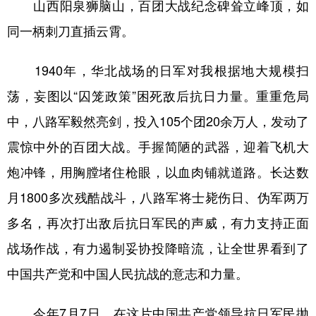
山西阳泉狮脑山，百团大战纪念碑耸立峰顶，如
同一柄刺刀直插云霄。
1940年，华北战场的日军对我根据地大规模扫
荡，妄图以“囚笼政策”困死敌后抗日力量。重重危局
中，八路军毅然亮剑，投入105个团20余万人，发动了
震惊中外的百团大战。手握简陋的武器，迎着飞机大
炮冲锋，用胸膛堵住枪眼，以血肉铺就道路。长达数
月1800多次残酷战斗，八路军将士毙伤日、伪军两万
多名，再次打出敌后抗日军民的声威，有力支持正面
战场作战，有力遏制妥协投降暗流，让全世界看到了
中国共产党和中国人民抗战的意志和力量。
今年7月7日，在这片中国共产党领导抗日军民抛