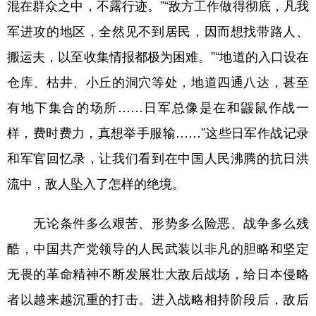
混在群众之中，不露行迹。”“敌方工作做得彻底，凡我
军进攻的地区，全然见不到居民，因而想找带路人、
搬运夫，以至收集情报都极为困难。”“地道的入口设在
仓库、枯井、小丘的洞穴等处，地道四通八达，甚至
有地下集合的场所……日军总像是在和鼹鼠作战一
样，费时费力，真想举手服输……”这些日军作战记录
和军官回忆录，让我们看到在中国人民沸腾的抗日洪
流中，敌人坠入了怎样的绝境。
无论条件多么艰苦、形势多么险恶、战争多么残
酷，中国共产党领导的人民武装以非凡的胆略和坚定
无畏的革命精神不断发展壮大敌后战场，给日本侵略
者以越来越沉重的打击。进入战略相持阶段后，敌后