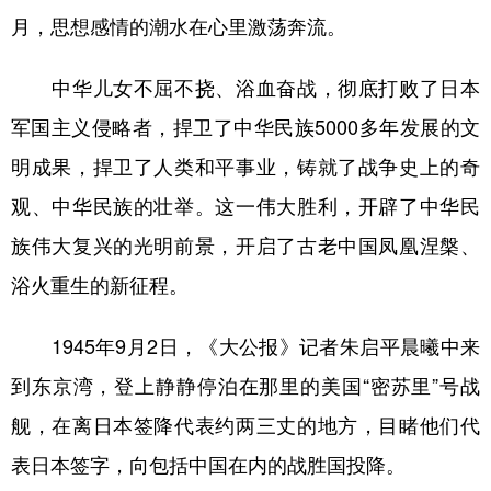
山东
河南
湖北
湖南
月，思想感情的潮水在心里激荡奔流。
广东
广西
海南
重庆
中华儿女不屈不挠、浴血奋战，彻底打败了日本
四川
贵州
云南
西藏
军国主义侵略者，捍卫了中华民族5000多年发展的文
陕西
甘肃
青海
宁夏
明成果，捍卫了人类和平事业，铸就了战争史上的奇
新疆
内蒙古
黑龙江
观、中华民族的壮举。这一伟大胜利，开辟了中华民
族伟大复兴的光明前景，开启了古老中国凤凰涅槃、
多语种频道
浴火重生的新征程。
English
Español
Français
عربى
1945年9月2日，《大公报》记者朱启平晨曦中来
Русский язык
日本語
한국어
到东京湾，登上静静停泊在那里的美国“密苏里”号战
Deutsch
Português
舰，在离日本签降代表约两三丈的地方，目睹他们代
表日本签字，向包括中国在内的战胜国投降。