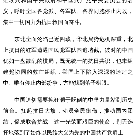
维埃共和国中央政府和中国共产党中央委员会的名
义，呼吁全国各党派、各军队、各界同胞停止内战，
集中一切国力为抗日救国而奋斗。
东北全面沦陷已近四载，华北局势危机深重，北
上抗日的红军遭遇国民党军队围追堵截。彼时的中国
犹如一盘散乱的棋局，既无统一的抗日共识，也未组
建起协同的救亡组织，举国上下陷入深深的迷茫之
中。唯有停止内部纷争，方能找到落子棋眼。
中国迫切需要挽狂澜于既倒的中坚力量站到历史
前台。扛起抗日大旗，动员全民御侮，推动国内团
结，促成联合抗战。这一光荣而艰巨的使命，别无选
择地落到了始终以民族大义为先的中国共产党肩上。