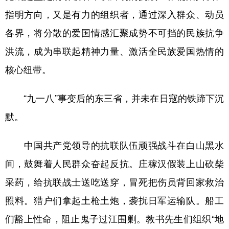
指明方向，又是有力的组织者，通过深入群众、动员
各界，将分散的爱国情感汇聚成势不可挡的民族抗争
洪流，成为串联起精神力量、激活全民族爱国热情的
核心纽带。
“九一八”事变后的东三省，并未在日寇的铁蹄下沉
默。
中国共产党领导的抗联队伍顽强战斗在白山黑水
间，鼓舞着人民群众奋起反抗。庄稼汉假装上山砍柴
采药，给抗联战士送吃送穿，冒死把伤员背回家救治
照料。猎户们拿起土枪土炮，袭扰日军运输队。船工
们豁上性命，阻止鬼子过江围剿。教书先生们组织“地