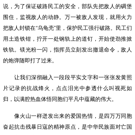
说，为了保证破路民工的安全，部队先把敌人的碉堡
围住，监视敌人的动静。万一被敌人发现，就用火力
把敌人封锁在“乌龟壳”里，保护民工强行破路。民工们
用土造铁钳，拧开一处钢轨上的道钉，开始使劲推掀
铁轨。镁光粉一闪，指挥员立刻发出撤退命令，敌人
的炮弹随即打了过来。
让我们深彻融入一段段平实文字和一张张发黄照
片记录的抗战烽火，点点泪光中参透什么叫视死如
归，以满腔热血体悟同胞们平凡中蕴藏的伟大。
像火山一样迸发出来的爱国热情，是四万万同胞
奋起抗击残暴日寇的精神原点，是中华民族面对亡国