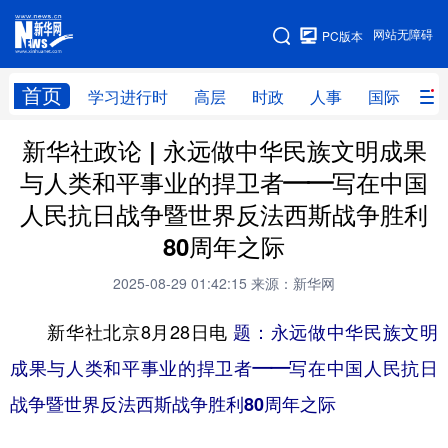
手机版
网站无障碍
PC版本
网站地图
首页
学习进行时
高层
时政
人事
国际
财
新华社政论 | 永远做中华民族文明成果
学习进行时
高层
时政
人事
与人类和平事业的捍卫者——写在中国
国际
财经
网评
港澳
人民抗日战争暨世界反法西斯战争胜利
台湾
思客智库
全球连线
教育
80周年之际
科技
科创
量子
体育
2025-08-29 01:42:15
来源：新华网
文化
书画
健康
军事
新华社北京8月28日电
题：永远做中华民族文明
访谈
视频
图片
政务
成果与人类和平事业的捍卫者——写在中国人民抗日
战争暨世界反法西斯战争胜利80周年之际
法律
中央文件
金融
汽车
食品
人居
信息化
数字经济